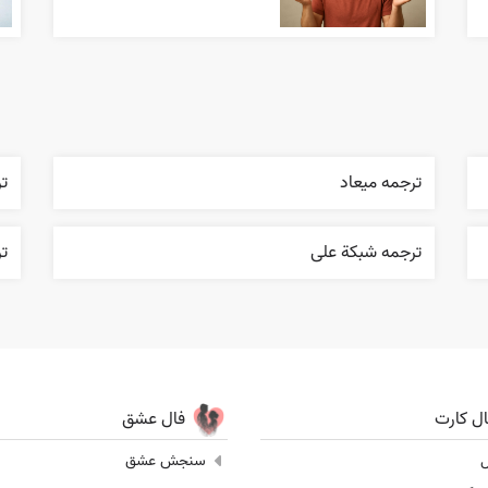
ترجمه ميعاد
ت
ترجمه شبکة علی
تر
ال کارت
فال عشق
ل
سنجش عشق