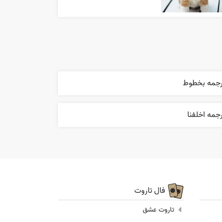
رجمه بخطوط
جمه اخلفنا
فال تاروت
تاروت عشق