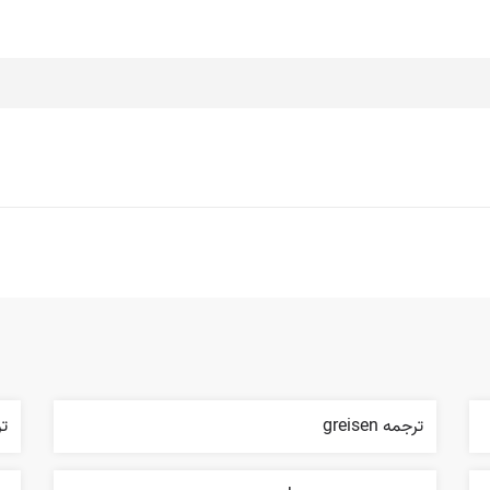
ترجمه greisen
ترج