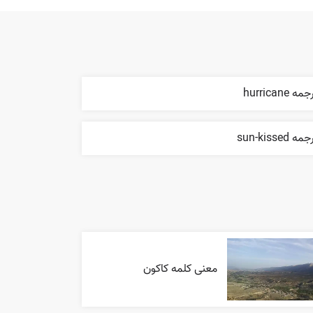
مه hurricane
مه sun-kissed
معنی کلمه کاکون