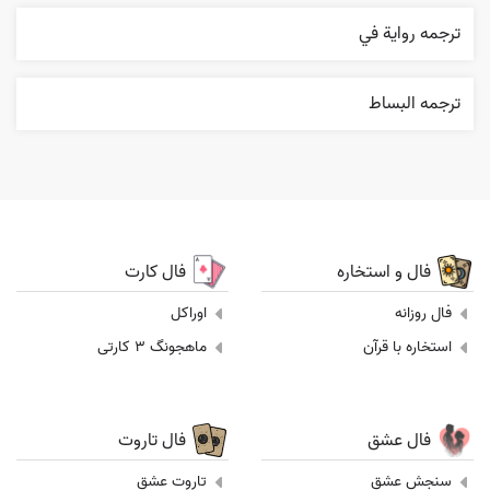
ترجمه روایة في
ترجمه البساط
فال و استخاره
فال کارت
فال روزانه
اوراکل
استخاره با قرآن
ماهجونگ 3 کارتی
فال عشق
فال تاروت
سنجش عشق
تاروت عشق