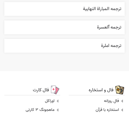
ترجمه المباراة النهایية
ترجمه ٱلعسرة
ترجمه املرة
فال و استخاره
فال کارت
فال روزانه
اوراکل
استخاره با قرآن
ماهجونگ 3 کارتی