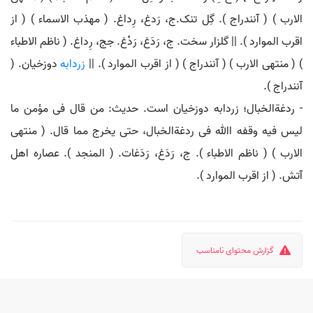
الارب ) ( آنندراج ). گِل تنک.ج، رَدغ، رِداغ. ( مهذب الاسماء ) ( از
اقرب الموارد ). || گلزار سخت. ج، رَدَغ، رَدْغ. جج، رِداغ. ( ناظم الاطباء
) ( منتهی الارب ) ( آنندراج ) ( از اقرب الموارد ). ||
زردابه
دوزخیان. (
آنندراج ).
- ردغةالخبال؛ زردابه دوزخیان است. حدیث: من قال فی مؤمن ما
لیس فیه وقفه اﷲ فی ردغةالخبال، حتی یخرج مما قال. ( منتهی
الارب ) ( ناظم الاطباء ). ج، رَدَغ، رَدَغات. ( المنجد ). عصاره اهل
آتش. ( از اقرب الموارد ).
گزارش محتوای نامناسب