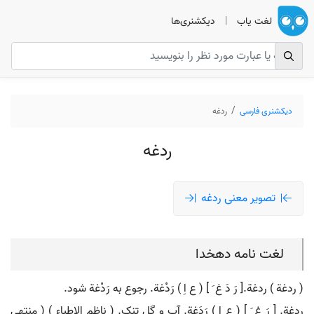
لغت یاب
|
دیکشنری‌ها
دیکشنری فارسی
ردغه
ردغه
تصویر معنی ردغه
لغت نامه دهخدا
( ردغة ) ردغة.[ رَ دَ غ َ ] ( ع اِ ) رَدْغة. رجوع به رَدْغة شود.
ردغة. [ رَ غ َ ] ( ع اِ ) رَدَغة. آب و گِل تنک. ( ناظم الاطباء ) ( منتهی