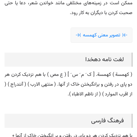
ممکن است در زمینه‌های مختلفی مانند خواندن شعر، دعا یا حتی
صحبت کردن با دیگران به کار رود.
تصویر معنی کهمسه
لغت نامه دهخدا
( کهمسة ) کهمسة. [ ک َ م َ س َ ] ( ع مص ) با هم نزدیک کردن هر
دو پای در رفتن و برانگیختن خاک از آنها. ( منتهی الارب ) ( آنندراج ) (
از اقرب الموارد ) ( از ناظم الاطباء ).
فرهنگ فارسی
با هم نزدیک کردن هر دو پای در رفتن و بر انگیختن خاک از آنها ٠