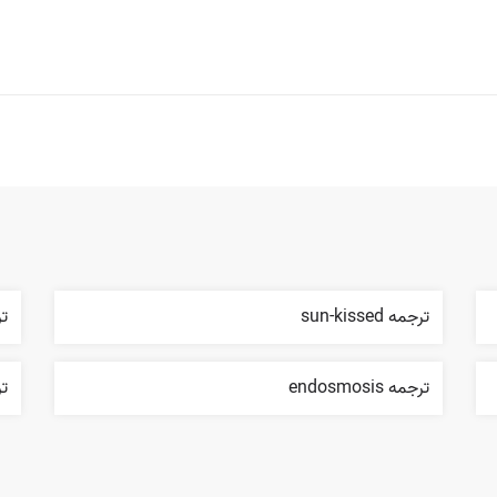
ترجمه sun-kissed
ترج
ترجمه endosmosis
ترج