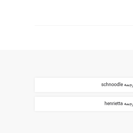
مه schnoodle
مه henrietta