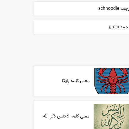
مه schnoodle
جمه groin
معنی کلمه رایکا
معنی کلمه لا تنس ذکر الله