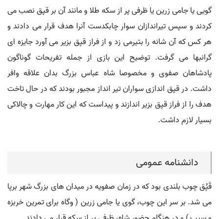
گویی یا جامی زرین یا ظرفی پر از سکه طلا و مانند آن بر قپق نصب می
کردند و سپس تیراندازان سوار چابکدست آنرا هدف قرار می دادند و
هر کس که آن شانه را بتیرمی زد و از فراز قپق بزیر می آورد جایزه ای
گرانبها می گرفت. توضیح این بازی از جمله تفریحات گوناگون
پادشاهان صفوی و مخصوصا شاه عباس بزرگ بدان علاقه وافر
داشت. در قپق اندازی سواران تیر انداز مجبور بودند که در حال تاخت
هدف را از فراز قپق بزیر اندازند و پیداست که این کار مهارت و چالاکی
بسیار لازم داشت.
دانشنامه عمومی
قَپُق چوب بلندی بود که در زمان صفویه در میدان های بزرگ شهر برپا
می شد. بر سر این چوب، گوی یا جامی زرین ( وگاه برای تمرین خربزه
و سیب ) و در هنگام حضور شاه، ظرفی پر از سکه قرار می دادند.