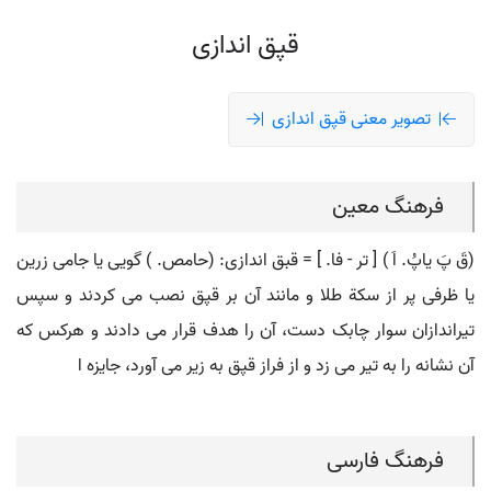
قپق اندازی
تصویر معنی قپق اندازی
فرهنگ معین
(قَ پَ یاپُ. اَ ) [ تر - فا. ] = قبق اندازی: (حامص. ) گویی یا جامی زرین
یا ظرفی پر از سکة طلا و مانند آن بر قپق نصب می کردند و سپس
تیراندازان سوار چابک دست، آن را هدف قرار می دادند و هرکس که
آن نشانه را به تیر می زد و از فراز قپق به زیر می آورد، جایزه ا
فرهنگ فارسی