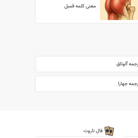
معنی کلمه قمبل
جمه ٱلوثاق
جمه جهازا
فال تاروت