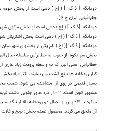
جغرافیایی ایران ج 6 ).
دودانگه. [دُ گ َ ] ( اِخ ) دهی است از بخش مرکزی شهرستان گرگان.دارای 430 تن سکنه. آب آن از رودخانه جوزولی و قنات و راه فرع
دودانگه. [ دُ گ َ ] ( اِخ ) دهی است بخش اشترینان شهرستان بروجرد. دارای 801 تن سکنه. آب آن از قن
دودانگه. [ دُ گ َ ]( اِخ ) نام یکی از بخشهای شهرست
بخش سوادکوه. از جنوب به خطالرأس سلسله جبال البرز
خطالرأس اصلی البرز که به واسطه برودت زیاد عاری
کنار رودخانه ها برنج کشت می نمایند. اکثر قراء بخش د
مشهور تجن است. 2 - از دره های جنوبی دشت فریم شعباتی به نام شیرین رود، اشک رود، عروس داماد،
میگردند. 3 - پس از اتصال دو رودخانه بالا از
آن ملحق می گردد. محصول عمده بخش: برنج و غلات و