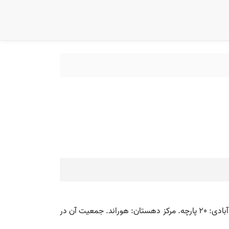
دودانگه. [ دُگ َ ] ( اِخ ) یکی از دهستانهای پنجگانه هوراند شهرستان اهر. آب آن از چشمه و رودخانه های محلی و قورچالی چای. آبادی: 20 پارچه. مرکز دهستان: هوراند. جمعیت آن در