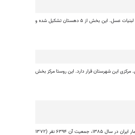
یکی از بخشهای ساری ( استان دوم ) واقع در شمال دامنه های البرز دارای جنگلهای انبوه و راههای سخت. محصول:برنج غلات لبنیات عسل. این بخش از ۵ دهستان تشکیل شده و
 مرکزی این شهرستان قرار دارد. این روستا مرکز بخش
💡 دهستان دودانگه نام دهستانی در بخش مرکزی شهرستان هوراند، استان آذربایجان شرقی است. براساس سرشماری مرکز آمار ایران در سال ۱۳۸۵، جمعیت آن ۶۳۹۴ نفر (۱۳۷۲