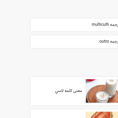
مه multiculti
جمه outro
معنی کلمه لاسي