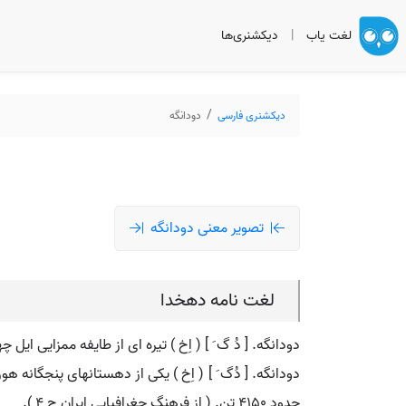
لغت یاب
|
دیکشنری‌ها
دیکشنری فارسی
دودانگه
تصویر معنی دودانگه
لغت نامه دهخدا
دودانگه. [ دُ گ َ ] ( اِخ ) تیره ای از طایفه ممزایی ایل 
حدود 4150 تن. ( از فرهنگ جغرافیایی ایران ج 4 ).