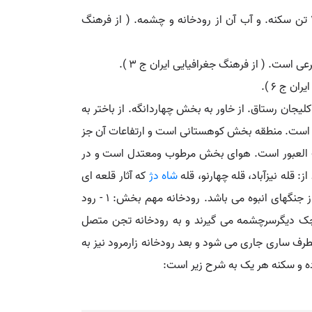
دودانگه. [ دُ گ َ ] ( اِخ ) دهی است از بخش حومه شهرستان بهبهان. واقع در 16 هزارگزی راه شوسه بهبهان به اهواز. با 1000 تن سکنه. و آب آن از رودخانه و چشمه. ( از فرهنگ
یجان رستاق. از خاور به بخش چهاردانگه. از باختر به
اری است. منطقه بخش کوهستانی است و ارتفاعات آن جز
صعب العبور است. هوای بخش مرطوب ومعتدل است و در
 قله نیزآباد، قله چهارنو، قله
شاه دژ
که آثار قلعه ای
بسیار قدیمی در روی آن مشاهده می شود. شعب مختلفی از سلسله اصلی البرز به طرف شمال کشیده شده که عموماً مستور از جنگهای انبوه می باشد. رودخانه مهم بخش: 1 - رود
دیگرسرچشمه می گیرند و به رودخانه تجن متصل
ده بطرف ساری جاری می شود و بعد رودخانه زارمرود نیز به
 و سکنه هر یک به شرح زیر است: