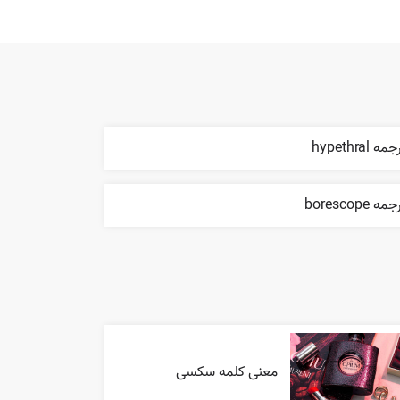
مه hypethral
مه borescope
معنی کلمه سکسی