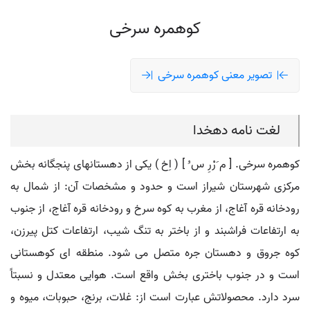
کوهمره سرخی
تصویر معنی کوهمره سرخی
لغت نامه دهخدا
کوهمره سرخی. [ م َرْرِ س ُ ] ( اِخ ) یکی از دهستانهای پنجگانه بخش
مرکزی شهرستان شیراز است و حدود و مشخصات آن: از شمال به
رودخانه قره آغاج، از مغرب به کوه سرخ و رودخانه قره آغاج، از جنوب
به ارتفاعات فراشبند و از باختر به تنگ شیب، ارتفاعات کتل پیرزن،
کوه جروق و دهستان جره متصل می شود. منطقه ای کوهستانی
است و در جنوب باختری بخش واقع است. هوایی معتدل و نسبتاً
سرد دارد. محصولاتش عبارت است از: غلات، برنج، حبوبات، میوه و