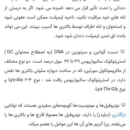
دندانی را تحت تأثیر قرار می دهد نامیده می شود. اگر به درستی از
لثه های خود مراقبت نکنید، ناحیه ایمپلنت ممکن است عفونی شود
و استخوان و لثه اطراف توسط باکتری ها آسیب ببینند. این می تواند
باعث لق شدن ایمپلنت دندان شود شود.
💡 نسبت گوانین و سیتوزین در DNA (به اصطلاح محتوای GC )
استرپتوکوک سالیواریوس 39 تا 42 مول درصد است. دو نوع مختلف
از ماکرومولکول مورئین، که در ساخت دیواره سلولی باکتری ها نقش
دارد، در استرپتوکوک سالیواریوس یافت شد : نوع Lys-Ala 2-3 و
نوع Lys-Thr-Gly.
💡 نوتروفیل‌ها و مونوسیت‌ها گویچه‌های سفیدی هستند که توانایی
تراگذری
(دیاپدز) را دارند. نوتروفیل‌ ها معمولا قارچ ها و باکتری ها را
می‌بلعند زیرا آنزیم های آن ها این عوامل را هضم میکند