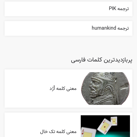
ترجمه PIK
ترجمه humankind
پربازدیدترین کلمات فارسی
معنی کلمه اُرُد
معنی کلمه تک خال