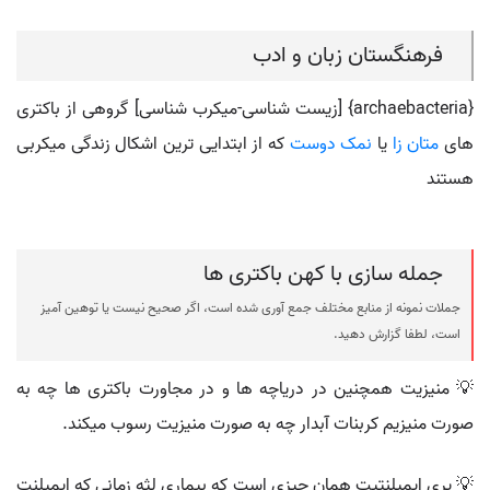
فرهنگستان زبان و ادب
{archaebacteria} [زیست شناسی-میکرب شناسی] گروهی از باکتری
های
متان زا
یا
نمک دوست
که از ابتدایی ترین اشکال زندگی میکربی
هستند
جمله سازی با کهن باکتری ها
جملات نمونه از منابع مختلف جمع آوری شده است، اگر صحیح نیست یا توهین آمیز
است، لطفا گزارش دهید.
💡 منیزیت همچنین در دریاچه ها و در مجاورت باکتری ها چه به
صورت منیزیم کربنات آبدار چه به صورت منیزیت رسوب میکند.
💡 پری ایمپلنتیت همان چیزی است که بیماری لثه زمانی که ایمپلنت