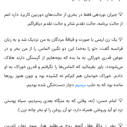
💡 جبران نوردهی فقط در بخری از حالت‌های دوربین کاربرد دارد اعم
از حالت برنامه، حالت تقدم شاتر و حالت تقدم دیافراگم.
💡 یک زن ارمنی با صورت و قیافهٔ مردگان به من نزدیک شد و به زبان
فرانسه گفت: «تو را به‌خدا این دو نگین الماس را از من بخر و در
عوض قدری خوراکی به ما بده که بچه‌هایم از گرسنگی دارند هلاک
می‌شوند». باور بفرمائید که الماس‌ها را نگرفتم و قدری خوراک به او
دادم. خوراک خودمان هم کم‌کم ته کشیده بود و چون هنوز روزها
مانده بود که به حلب
برسیم
دچار دست‌تنگی شده بودیم.
💡 امام حسن: (نه، وقتى كه به منزگاه بعدى رسيديم، سياه پوستى
نزد تو آيد وروغنى همراه دارد، تو آن روغن را او بخر چانه نزن ).
💡 بخر ز دکهٔ عقل آنچه روح می‌طلبد هزار سود نهان اندرین