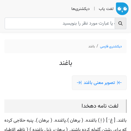
لغت یاب
|
دیکشنری‌ها
دیکشنری فارسی
باغند
باغند
تصویر معنی باغند
لغت نامه دهخدا
باغند. [ غ َ ] ( اِ ) باغنده. ( برهان ).پاغنده. ( برهان ). پنبه حلاجی کرده
که برای رشتن گلوله کرده باشند. ( برهان، ذیل باغنده ) ( ناظم الاطباء