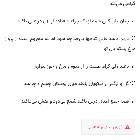
گیاهی می‌کند
💡 چنان دان کین همه از یک چراغند فتاده از ازل در عین باغند
💡 درین باغند عالی شاخها بی‌حد چه سود اما که محروم است از پرواز
مرغ بسته بال تو
💡 باغند ولی کرام طینت را از میوه و مرغ و جوز بنوازم
💡 گل و نرگس ز نیکویان باغند میان بوستان چشم و چراغند
💡 همه جمع آمده، درین باغند شمعِ بی‌دود و نقشِ بی‌داغند
گزارش محتوای نامناسب