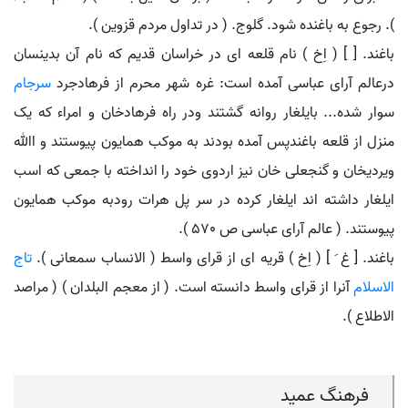
). رجوع به باغنده شود. گلوج. ( در تداول مردم قزوین ).
باغند. [ ] ( اِخ ) نام قلعه ای در خراسان قدیم که نام آن بدینسان
درعالم آرای عباسی آمده است: غره شهر محرم از فرهادجرد
سرجام
سوار شده... بایلغار روانه گشتند ودر راه فرهادخان و امراء که یک
منزل از قلعه باغندپس آمده بودند به موکب همایون پیوستند و اﷲ
ویردیخان و گنجعلی خان نیز اردوی خود را انداخته با جمعی که اسب
ایلغار داشته اند ایلغار کرده در سر پل هرات رودبه موکب همایون
پیوستند. ( عالم آرای عباسی ص 570 ).
باغند. [ غ َ ] ( اِخ ) قریه ای از قرای واسط ( الانساب سمعانی ).
تاج
الاسلام
آنرا از قرای واسط دانسته است. ( از معجم البلدان ) ( مراصد
الاطلاع ).
فرهنگ عمید