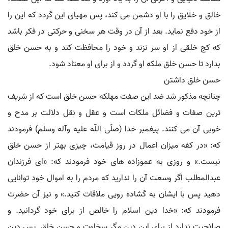
خالق و خلایق را با او دشمن می کند، پس مهیای این گردد که این را
از خود دفع نماید. بعد از آن در وقت هر سخنی و حرکتی در فکر باشد
که کج خلقی از او سر نزند و خود را محافظت کند و به حسن خلق
بدارد تا حسن خلق ملکه او گردد و از برای او معتاد شود.
حسن خلق داشتن
چنانچه مذکور شد ضد این صفت مهلکه حسن خلق است که از شریف
ترین صفات و فضائل ملکات است و عقل و نقل دلالت بر مدح و
خوبی آن می کنند. پیغمبر خدا (صلّی اللّه علیه وآله وسلم) فرمودند
که: «در کفه میزان اعمال در روز قیامت، چیزی بهتر از حسن خلق
نیست.» و روزی به عموزاده های خود فرمودند که: «ای فرزندان
عبدالمطلب اگر وسعت آن را ندارید که مردم را به اموال خود توانایی
دهید پس با ایشان به گشاده رویی ملاقات کنید.» و نیز آن حضرت
فرمودند که: «خدا دین اسلام را خالص از برای خود گردانید. و
صلاحیت ندارد از برای این دین مگر سخاوت و حسن خلق. پس دین