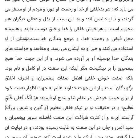
می یابد که: هر بدخلقی از خدا و رحمت او دور، و مردم از او متنفر می
گردند، و با او دشمن اند: و به این سبب از بذل و عطای دیگران هم
محروم است. و هر خوش خلقی را خدا و خلق دوست دارند و همیشه
محل فیض و رحمت خدا، و مرجع بندگان خداست.مؤمنان از او
استفاده می کنند و خیر او به ایشان می رسد. و مقاصد و خواسته های
بندگان خدا بوسیله او بر آورده می شود. و از این جهت خدا هیچ
پیغمبری را بر نینگیخت مگر اینکه این صفت در او کامل و تام بود.
بلکه صفت خوش خلقی افضل صفات پیغمبران، و اشرف اخلاق
برگزیدگان است.و از این جهت خداوند عالم به جهت اظهار نعمت خود
از برای حبیب خودش در مقام ثنا و مدح او فرمود: «وَ انَّکَ لَعَلی خُلُقٍ
عَظیمٍ؛ و در حقیقت تو بر نیکو خلقی عظیم (و آئین و شرعی بزرگ)
آراسته ای.» و از کثرت شرافت این صفت فاضله، سرور پیغمبران و
سید انس و جان در این صفت به غایت رسیده بودند، و در نهایت آن
جا گرفته بودند.حتی اینکه وارد شده است که: «روزی آن سرور در