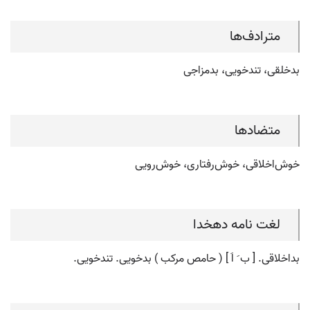
مترادف‌ها
بدخلقی، تندخویی، بدمزاجی
متضادها
خوش‌اخلاقی، خوش‌رفتاری، خوش‌رویی
لغت نامه دهخدا
بداخلاقی. [ ب َ اَ ] ( حامص مرکب ) بدخویی. تندخویی.