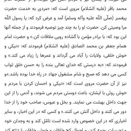
محمد باقر (علیه السّلام) مروی است که: «مردی به خدمت حضرت
پیغمبر (صلّی اللّه علیه وآله وسلم) آمد و عرض کرد که: یا رسول اللّه
مرا وصیتی کن. حضرت او را به چند چیز توصیه فرمودند و از جمله آنها
این بود که: با برادر مؤمن با گشاده رویی ملاقات کن.» و حضرت امام
همام جعفر بن محمد الصادق (علیه السّلام) فرمودند که: «نیکی و
خوش خلقی، ولایات را آباد می گرداند و عمرها را زیاد می کند.» و
فرمودند که: «به درستی که خدای تعالی بنده را به حسن خلق ثواب
کسی می دهد که صبح و شام مشغول جهاد در راه خدا بوده باشد.»و
نیز از آن حضرت مروی است که: «نیکی و احسان کردن با مردم و
خوش روئی با ایشان، باعث دوستی مردم می شوند، و آدمی را از این
جهت داخل بهشت می نمایند. و بخل و عبوس، صاحب خود را از خدا
دور می کنند و داخل آتش می کنند.» و کسی که در این اخبار، و سایر
اخباری که در این خصوص وارد شده است تامّل کند و به وجدان خود
و تجربیات رجوع کند، و احوال کج خلقان و خوش خلقان را تتبّع کند