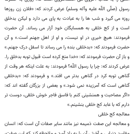
رسول (صلّی اللّه علیه وآله وسلم) عرض کردند که: «فلان زن روزها
روزه می گیرد و شب ها را به عبادت به پای می دارد و لیکن بدخلق
است و از کج خلقی به همسایگان خود آزار می رساند. آن حضرت
فرمودند: هیچ خیری در او نیست، و او از اهل جهنم است.» و آن
حضرت فرمودند که: «بدخلقی بنده را می رساند تا اسفل درک جهنم.»
و باز آن حضرت فرمودند که: «خدا منع کرده است قبول توبه بدخلق را.
عرض کردند که: چرا یا رسول اللّه؟ فرمودند: به علت اینکه هر وقت از
گناهی توبه کرد در گناهی بدتر می افتد.» و فرمودند که: «بدخلقی
گناهی است که آمرزیده نمی شود.» و بعضی از بزرگان گفته اند که:
«اگر مصاحبت و همنشینی کنم با فاسق فاجر خوش خلقی، دوست تر
دارم که با عابد کج خلقی بنشینم.»
معالجه کج خلقی
و معالجه این صفت ذمیمه نیز مانند سایر صفات آن است که: انسان
مفاسد دنیایی و آخرتی آن را به یاد آورد و ملاحظه کند که این صفت،