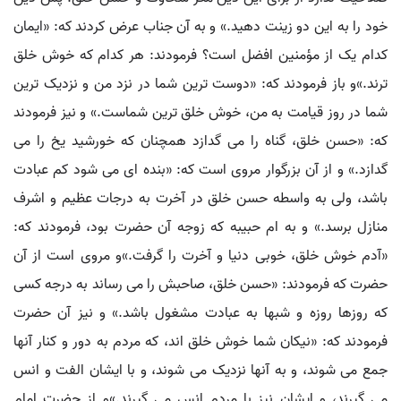
خود را به این دو زینت دهید.» و به آن جناب عرض کردند که: «ایمان
کدام یک از مؤمنین افضل است؟ فرمودند: هر کدام که خوش خلق
ترند.»و باز فرمودند که: «دوست ترین شما در نزد من و نزدیک ترین
شما در روز قیامت به من، خوش خلق ترین شماست.» و نیز فرمودند
که: «حسن خلق، گناه را می گدازد همچنان که خورشید یخ را می
گدازد.» و از آن بزرگوار مروی است که: «بنده ای می شود کم عبادت
باشد، ولی به واسطه حسن خلق در آخرت به درجات عظیم و اشرف
منازل برسد.» و به ام حبیبه که زوجه آن حضرت بود، فرمودند که:
«آدم خوش خلق، خوبی دنیا و آخرت را گرفت.»و مروی است از آن
حضرت که فرمودند: «حسن خلق، صاحبش را می رساند به درجه کسی
که روزها روزه و شبها به عبادت مشغول باشد.» و نیز آن حضرت
فرمودند که: «نیکان شما خوش خلق اند، که مردم به دور و کنار آنها
جمع می شوند، و به آنها نزدیک می شوند، و با ایشان الفت و انس
می گیرند، و ایشان نیز با مردم انس می گیرند.»و از حضرت امام