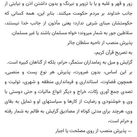
زور و قهر و غلبه و یا با تزویر و نیرنگ و بدون داشتن اذن و نیابتی از
جانب خداوند بر مردم حکومت می‏کنند. بنابر این، همه کسانی که
حکومتشان مبنای شرعی ندارد؛ یعنی مأذون از جانب خدا نیستند،
سلاطین جور به شمار می‏روند؛ خواه مسلمان باشند یا غیر مسلمان.
پذیرش منصب از ناحیه سلطان جائر
به تصریح قرآن کریم،
گرایش و میل به زمامداران ستمگر، حرام، بلکه از گناهان کبیره است.
بر این اساس، بدون ضرورت، پذیرش هر نوع پست و منصبی،
همچون قضاوت، استانداری و فرمانداری منطقه و شهری، تولیت و
تصدی جمع آوری زکات، خراج و دیگر انواع مالیات و حتی دوستی با
وی و خوشنودی و رضایت از کارها و سیاستهای او و تمایل به بقای
وی، هرچند برای مدتی کوتاه از مصادیق گرایش به ظالم به شمار رفته
و حرام است،
← پذیرش منصب از روی مصلحت یا اجبار