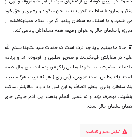
حضرت در تبيين گوشه اى ازهدفهاى خود، از امر به معروف و نهى از
منكر و مبارزه با سلطنت ناحق يزيد، سخن مىگويد و رهبرى را حق خود
مى شمرد و با استناد به سخنان پيامبر گرامى اسلام مدينهفاضله، از
مبارزه با سلطان جائر به عنوان وظيفه همه مسلمانان ياد مى كند.
💡 حـالا مـا ببينيم يزيد چه كرده است كه حضرت سيدالشهدا سلام الله
عليه در مقابلش قيامكـردند و همچو مطلبى را فرموده اند و برنامه
داده اند. حضرت سيدالشهدا مطلبى را كهفـرمـوده انـد، ايـن مـال هـمـه
است، يك مطلبى است عمومى، (من راى ) هر كه ببيند، هركسىبـبيند
يك سلطان جائرى اينطور اتصاف به اين امور دارد و در مقابلش ساكت
بنشيند، نهحرف بزند و نه عملى انجام بدهد، اين آدم جايش جاى
همان سلطان جائر است.
گزارش محتوای نامناسب