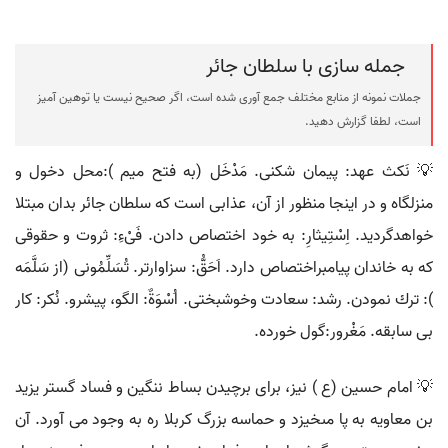
جمله سازی با سلطان جائر
جملات نمونه از منابع مختلف جمع آوری شده است، اگر صحیح نیست یا توهین آمیز
است، لطفا گزارش دهید.
💡 نَكث عهد: پيمان شكنى. مَدْخَل (به فتح ميم ):محل دخول و
منزلگاه و در اينجا منظور از آن، عذابى است كه سلطان جائر بدان مبتلا
خواهدگرديد. اِسْتِيثارِ: به خود اختصاص دادن. فَىْءِ: ثروت و حقوقى
كه به خاندان پيامبراختصاص دارد. اَحَقُّ: سزاوارتر. تُسَلِّمُونى (از سَلَّمَه
): ترك نمودن. رشد: سعادت وخوشبختى. اُسْوَةٌ: الگو، پيشرو. نُكر: كار
بى سابقه. مَغْرور:گول خورده.
💡 امام حسين (ع ) نيز، براى برچيدن بساط ننگين و فساد گستر يزيد
بن معاويه به پا مىخيزد و حماسه بزرگ كربلا ره به وجود مى آورد. آن