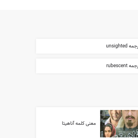
مه unsighted
مه rubescent
معنی کلمه آناهیتا