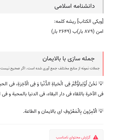
دانشنامه اسلامی
[ویکی الکتاب] ریشه کلمه:
امن (۸۷۹ بار)ب (۲۶۴۹ بار)
جمله سازی با بالایمان
جملات نمونه از منابع مختلف جمع آوری شده است، اگر صحیح نیست ی
💡 نَحْنُ أَوْلِیاؤُکُمْ فِی الْحَیاةِ الدُّنْیا وَ فِی الْآخ
فی الآخرة باللقاء فی دار البقاء، فی الدنیا بالمحبة و فی 
💡 الْآمِرُونَ بِالْمَعْرُوفِ ای بالایمان و الطاعة.
گزارش محتوای نامناسب