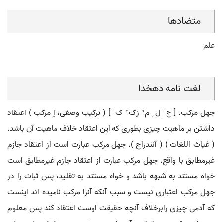
متضادها
علم
لغت نامه دهخدا
جهل مرکب. [ ج َ ل ِ م ُ رَک ْ ک َ ] ( ترکیب وصفی، اِ مرکب ) اعتقاد
داشتن بر ماهیت چیزی بطوری که این اعتقاد خلاف ماهیت آن باشد.
( غیاث اللغات ) ( آنندراج ). جهل مرکب عبارت است از اعتقاد جازم
غیرمطابق با واقع. جهل مرکب عبارت از اعتقاد جازم غیرمطابق است
خواه مستند به شبهه باشد و خواه مستند به تقلید، پس ثبات را در
جهل مرکب اعتباری نیست و سبب آنکه آنرا مرکب نامیده اند اینست
که آدمی چیزی رابرخلاف آنچه حقیقت اوست اعتقاد کند پس معلوم