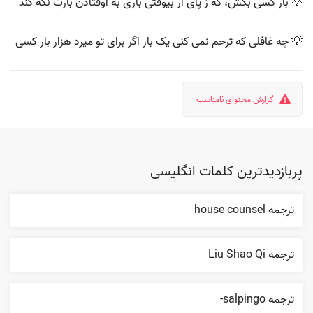
💡 بار کسی بکش، که ز پای ار بیوفتی باری به اوفتادن بارت نگه کند
💡 چه غافلی که ترحم نمی کنی یک بار اگر برای تو میرد هزار بار کسی
گزارش محتوای نامناسب
پربازدیدترین کلمات انگلیسی
ترجمه house counsel
ترجمه Liu Shao Qi
ترجمه salpingo-