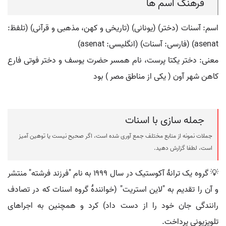
فرهنگ اسم ها
اسم: آسنات (دختر) (یونانی) (تاریخی و کهن، مذهبی و قرآنی) (تلفظ:
asenat) (فارسی: آسنات) (انگلیسی: asenat)
معنی: دختر یکتا پرست، نام همسر حضرت یوسف و دختر فوتی فارع
کاهن شهر آون ( یکی از مناطق مصر ) بود
جمله سازی با اسنات
جملات نمونه از منابع مختلف جمع آوری شده است، اگر صحیح نیست یا توهین آمیز
است، لطفا گزارش دهید.
💡 گروه یک ترانهٔ آکوستیک در سال ۱۹۹۹ به نام "فرزند فرشته" منتشر
و آن را تقدیم به "لاین استریت" (خوانندهٔ گروه اسنات که در تصادف
رانندگی جان خود را از دست داد) کرد و همچنین به اجراهای
تلویزیونی پرداخت.