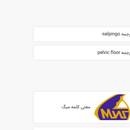
مه salpingo-
ه pelvic floor
معنی کلمه میگ