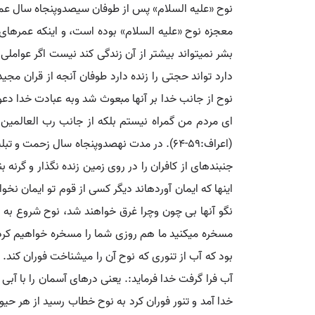
نوح «علیه السلام» پس از طوفان سیصدوپنجاه سال عمر
معجزه نوح «علیه السلام» بوده است، و اینکه عمرهای 
بشر نمی‏تواند بیشتر از آن زندگی کند نیست اگر عوامل
دارد تواند حجتی را زنده دارد طوفان آنجه از قران مج
نوح از جانب خدا بر آنها مبعوث شد وبه عبادت خدا دعوتشان ک
ای مردم من گمراه نیستم بلکه از جانب رب العالمین رسا
(اعراف:59-64). در مدت نهصدوپنجاه سال زحمت
جنبنده‏ای از کافران را در روی زمین زنده نگذار و گرنه 
اینها که ایمان آورده‏اند دیگر کسی از قوم تو ایمان نخ
نگو آنها بی چون وچرا غرق خواهند شد، نوح شروع به س
بود که آب از تنوری که نوح آن را می‏شناخت فوران کند. 
آب فرا گرفت خدا فرماید:. یعنی درهای آسمان را با آب
خدا آمد و تنور فوران کرد به نوح خطاب رسید از هر ح