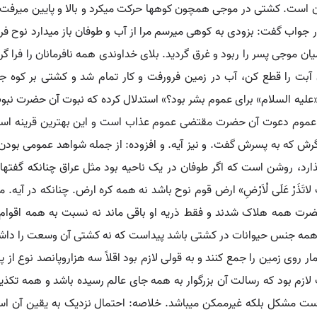
است. کشتی در موجی همچون کوهها حرکت می‏کرد و بالا و پایین می‏رفت. 
جواب گفت: بزودی به کوهی می‏رسم مرا از آب و طوفان باز می‏دارد نوح فرمو
ان موجی پسر را ربود و غرق گردید. بلای خداوندی همه نافرمانان را فر
ن آبت را قطع کن، آب در زمین فرورفت و کار تمام شد و کشتی بر کوه
علیه السلام» برای عموم بشر بود؟» استدلال کرده که نبوت آن حضرت نبوت
ه: عموم دعوت آن حضرت مقتضی عموم عذاب است و این بهترین قرینه است، 
گرش که به پسرش گفت. و نیز آیه. و افزوده: از جمله شواهد عمومی بودن
رد، روشن است که اگر طوفان در یک ناحیه بود مثل عراق چنانکه گفته‏ا
 لاتَذَرْ عَلَی لْاَرْضِ» ارض قوم نوح باشد نه همه کره ارض. چنانکه در آیه. 
 آن حضرت همه هلاک شدند و فقط ذریه او باقی ماند نه نسبت به همه اقوام. ایضا د
 همه جنس حیوانات در کشتی باشد پیداست که نه کشتی آن وسعت را داشت ک
روی زمین را جمع کنند و به قولی لازم بود اقلاً سه هزاروپانصد نوع از پ
م بود که رسالت آن بزرگوار به همه جای عالم رسیده باشد و همه تکذیب 
است مشکل بلکه غیرممکن می‏باشد. خلاصه: احتمال نزدیک به یقین آن ا