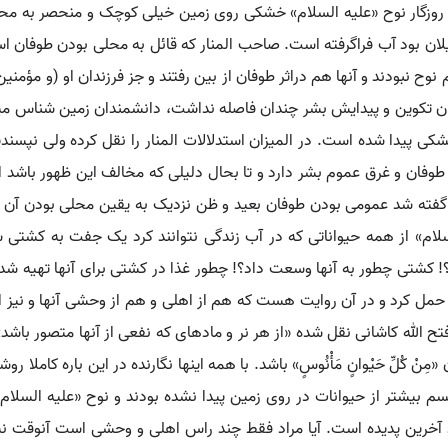
در روزگار نوح «علیه السلام» خشکی روی زمین خیلی کوچک و منحصر به 
یلان بود آب فراگرفته است. صاحب المنار که قائل به محلی بودن طوفان اس
نوح نبودند و آنها هم دراثر طوفان از بین رفتند و جز فرزندان او (و مؤم
ان تکوین و پیدایش بشر چندان فاصله نداشت، دانشمندان زمین شناس می‏گ
ی پیدا شده است. در المیزان استدلالات المنار را نقل کرده ولی نپسند
طوفان و غرق عموم بشر دارد و تا بحال دلیلی که مخالف این ظهور باشد ا
ه گفته شد عمومی بودن طوفان بعید و ظن نزدیک به یقین محلی بودن آن ا
لسلام» از همه حیواناتی که در آب زندگی نتوانند کرد یک جفت به کشتی سو
رد؟! کشتی چطور به آنها وسعت داد؟! چطور غذا در کشتی برای آنها تهیه ش
ی حمل کرد و در آن روایت هست که هم از اهلی و هم از وحشی آنها و نیز ا
لله کاشانی نقل شده «از هر نر و ماده‏ای که نفعی از آنها متصور باشد
لِّ حَیْوانٍ مَأْنُوسٍ» باشد. با همه اینها نگارنده در این باره کاملا روشن نشد
م بیشتر از حیوانات در روی زمین پیدا نشده بودند و نوح «علیه السلام»
اند آخرین پدیده است. آیا مراد فقط چند راس اهلی و وحشی است آنوقت 