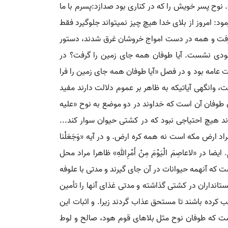
نوح پسر خویش را که در کناری بود صدازد:پسرم با ما
د: امروز از بلای خدا هیچ چیز نمی‏تواند جلوگیرد فقط
ا گرفت و همه در دست امواج خروشان غرق شدند، دستور
 جودی نشست. آیا طوفان همه جای زمین را گرفت؟ در
 عامه بود و در فصل «آیا طوفان همه جای زمین را فرا
وانگهی آیاتیکه به ظاهر بر عموم دلالت دارند مفید
 طوفان آن است که خداوند در دو موضع به نوح «علیه
ند هیچ احتیاجی نبود که در کشتی حیوان سوار کند...
مراد ارض مکه است نه همه کره ارض. و در آیه «وَجَعَلْنا
ر «لاعاصِمَ الْیَوْمَ مِنْ أَمْرِاللهِ» ظاهرا مراد محل
ه آن‏همه حیوانات در آن جای گیرند و مدتی با علوفه
ستانداران در کشتی گذاشته و مدتی غذای آنها را تأمین
کرده باشند تا مستحق عذاب گردند زیرا. و اثبات این
ست که طوفان نوح مثل بلاهای قوم هود، صالح و لوط