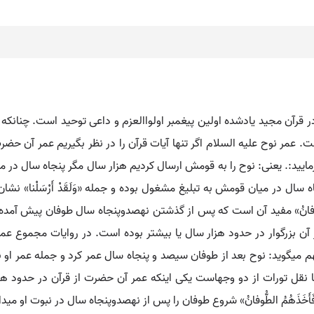
ر قرآن مجید یادشده اولین پیغمبر اولواالعزم و داعی توحید است. چنانکه
 عمر نوح علیه السلام اگر تنها آیات قرآن را در نظر بگیریم عمر آن حضر
رمایید:. یعنی: نوح را به قومش ارسال کردیم هزار سال مگر پنجاه سال در م
ل در میان قومش به تبلیغ مشغول بوده و جمله «وَلَقَدْ أَرْسَلْنا» نش
ُ الطُّوفانُ» مفید آن است که پس از گذشتن نهصدوپنجاه سال طوفان پیش آم
مر آن بزرگوار در حدود هزار سال یا بیشتر بوده است. در روایات مجموع
نهم می‏گوید: نوح بعد از طوفان سیصد و پنجاه سال عمر کرد و جمله عمر ا
قل تورات از دو وجه‏است یکی اینکه عمر آن حضرت از قرآن در حدود هزا
َخَذَهُمُ الطُّوفانُ» شروع طوفان را پس از نهصدوپنجاه سال در نبوت او می‏د