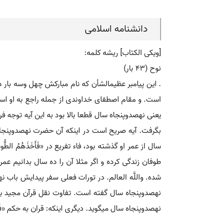
دانشنامه اسلامی
[ویکی الکتاب] ریشه کلمه:
نوح (۴۳ بار)
. این پیامبر عظیم‏الشأن که نام مبارکش چهل وسه بار د
است. و مقام اصطفای خداوندی از جمله راجع به او است.
یعنی نهصدوپنجاه سال قطعا بالا بود به این آیه توجه ف
بگرفت. آیه صریح است در اینکه آن حضرت نهصدوپنجاه سا
سال از عمر او گذشته بود، فاء تفریع در «فَأَخَذَهُم
طوفان زندگی کرده و اگر مثلا آن را ده سال بدانیم ع
شده. واللَّه العالم. در تورات فعلی سفر پیدایش باب 
نهصدوپنجاه سال گفته است. تفاوت نقل قرآن مجید با ن
نهصدوپنجاه سال می‏گوید. دیگری اینکه: قران به حکم «فَأ