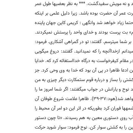
د و نه مویش سفیدگشت. *** به نظر بعضی‏ها طول عمر
ت عمر آن حضرت بوده باشد. زیرا دلیل علمی بر اینکه
تما زیاد خواهد شد وانگهی : کریمی کاین جهان پاینده
ام» بت پرست بودند و خدای واحد را پرستش نمی‏کردند.
 خدا بر شما می‏ترسم. گفتند: تو در گمراهی آشکاری. فرمود:
انم ازخداآنچه را که نمی‏دانید. گفتند: دروغ می‏گویی
وح در مقام کیفرخواست به درگاه خدااستغاثه کرد که. خدایا
این ادعا ظاهرا در پی آن بود که خدا به وی وحی کرد. جز
ا کشتی را بساز و درباره قوم ستمکارت دیگر چیزی به من
ح و یارانش در جواب می‏گفتند: اگر شما امروز ما را
مسخره می‏کنید ما هم روزی شما را مسخره خواهیم کرد بزودی خواهید دانست کیست که عذاب خوار کننده و دائمی بوی نازل خواهد شد(هود:37-39). ظاهرا علامت شروع طوفان آن
ه‏ها فوران کرد بطوریکه در اثر این دو امر آن محیط را
دو آب روی دستوری معین به هم رسیدند. «تا چون دستور
ین را به کشتی سوار کن. نوح فرمود: سوار شوید حرکت