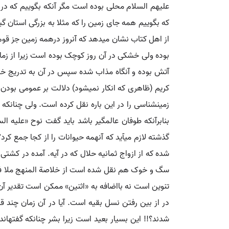
علیهم السلام محلی بوده است مگر آنکه بگوییم که 
که بگوییم همه جای زمین را که مثلا به بزرگی استان گ
از اهل کتاب نشان می‏دهد که آنروز درهمه زمین جز قوم 
بوده ولی خشکی در آن روز کوچک بوده است زیرا از زم
آتش بوده و آن‏گاه مذاب شده سپس در آن به تدریج خشک
کریم (ظاهری که انکار نمی‏شود) دلالت بر عمومی بودن 
زمین‏شناسی را در این باره نقل کرده است. ولی چنانک
بنابرآنکه طوفان عالمگیر باشد باید گفت نوح «علیه ا
گذشته لازم می‏آید که آن‏همه حیوانات را از کجا جمع ک
شده که از ازواج ثمانیه حلال که در آیه. آمده در کشت
سگ و خوک هم نقل شده است از خلاصة المنهج ملا فتح ا
تنوین است نه بااضافه به «اثنین» ممکن است تقدیر آن «مِنْ کُ
در از بین رفتن نسل بقیه است. آیا در آن زمان چند قس
شدند؟!! این بسیار بعید است زیرا بشر چنانکه گفته‏