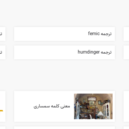
ترجمه femic
ترج
ترجمه humdinger
ترجم
معنی کلمه سمساری