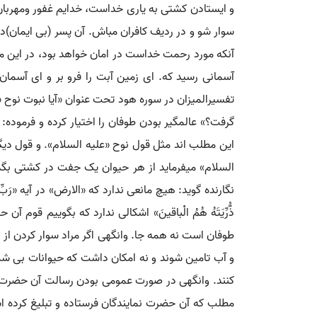
و ایستادن کشتی به یاری خداست، خدایم غفور ومهربان 
سوار شو و در ردیف کافران مباش. آن پسر (بی ایمان)در 
آنکه مورد رحمت خداست در امان خواهد بود، در این می
آسمانی رسید که. ای زمین آبت را فرو بر و ای آسما
تفسیرالمیزان در سوره هود تحت عنوان «آیا نبوت نوح «
گرفت؟» عالمگیر بودن طوفان را اختیار کرده و فرمود
این مطلب اند مثل قول نوح «علیه السلام». و قول دی
السلام» می‏فرماید از هر حیوان یک جفت در کشتی بگذا
نگارنده گوید: هیچ مانعی ندارد که «الارض» در آیه «رَبِّ
ذُّرِّیَتَهُ هُمُ الْباقینَ» اشکالی ندارد که بگوییم قوم
طوفان است نه همه جا. وانگهی اگر مراد سوار کردن از
و آب تامین شوند و نه امکان داشت که حیوانات بی شمار 
کنند. وانگهی در صورت عمومی بودن رسالت آن حضرت لاز
مطلب که آن حضرت نمایندگان فرستاده و تبلیغ کرده 