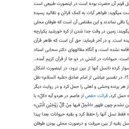
محل قوم آن حضرت بوده است در اینصورت طبیعی است
ت می‏گوید: ظواهر آیات به کمک قرائن و تقالید رسیده
نین) باقی نماندند و این مقتضی آن است که طوفان محلی
ویند: زمین در وقت جدا شدن از کره خورشید یکپارچه
یده است. و در آخر فرماید: حق آن است که ظاهر قرآن
قامه نشده است. و آنگاه مقاله‏های دکتر سحابی استاد
ست. حیوانات در کشتی در دو جا از قرآن کریم آمده..
ار کرده تانسل آنها از بین نرود، در اینصورت اشکال
د؟!. در تفسیر عیاشی از امام صادق «علیه السلام» نقل
ز هر پرنده وحشی و اهلی را حمل کرد و در روایت دیگر
» حمل کرد.
قرائت حفص
از عاصم در هردو آیه «کلّ» با
م چون ظهور «احْمِلْ فیها مِنْ کُلٍّ زَوْجَیْنِ اثْنَیْنِ»
 فقط نسل آنها را حفظ کرد و بقیه حیوانات بعدا پیدا
نسل بقیه از بین می‏رفت و درصورت محلی بودن طوفان