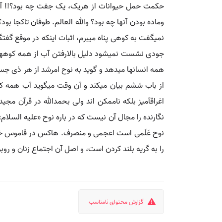
حکمت حمل حیوانات از هریک، یک جفت چه بود؟!! آیام
وماده بودن آنها چه بود؟ والله العالم. طوفان تاکجا بود؟ 
نمی‏گفت به کوهی پناه می‏برم، اثبات اینکه در موقع گ
جودی نشست نمی‏شود دلیل بالارفتن آب از همه کوهها
همه انسانها می‏دهد و گوید به نوح امرشد از هر ذی جسد
از باب ششم بیان می‏کند و آن وقت می‏گوید آب همه کوه‏
اغراق‏آمیز بلکه ناممکن اند ولی بحمدالله در قرآن م
نگارنده را مجال آن نیست که در باره نوح «علیه السلام
نوح عَلَمی است اعجمی و منصرف. هاکس در قاموس خود
را به گریه بلند کردن است، و اصل آن اجتماع زنان و روب
گزارش محتوای نامناسب