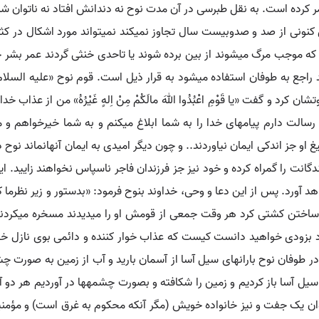
 کرده است. به نقل طبرسی در آن مدت نوح نه دندانش افتاد نه ناتوان ش
کنونی از صد و صدوبیست سال تجاوز نمی‏کند نمی‏تواند مورد اشکال در کثر
ی که موجب مرگ می‏شوند از بین برده شوند یا تاحدی خنثی گردند عمر بشر ح
ید راجع به طوفان استفاده می‏شود به قرار ذیل است. قوم نوح «علیه السل
رد و گفت «یا قَوْمِ اعْبُدُوا اللهَ مالَکُمْ مِنْ اِلهٍ غَیْرُهُ» من از عذاب
لت دارم پیامهای خدا را به شما ابلاغ می‏کنم و به شما خیرخواهم و می‏د
 و تبلیغ او جز اندکی ایمان نیاوردند.. و چون دیگر امیدی به ایمان آنهانماند ن
بندگانت را گمراه کرده و خود نیز جز فرزندان فاجر ناسپاس نخواهند زایید. 
واهد آورد. پس از این دعا و وحی، خداوند بنوح فرمود: «بدستور و زیر نظرم
اختن کشتی کرد هر وقت جمعی از قومش او را می‏دیدند مسخره می‏کردند نو
در طوفان نوح بارانهای سیل آسا از آسمان بارید و آب از زمین به صورت چشم
ی سیل آسا باز کردیم و زمین را شکافته و بصورت چشمه‏ها در آوردیم هر 
یوان یک جفت و نیز خانواده خویش (مگر آنکه محکوم به غرق است) و مؤمن