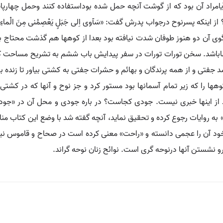
راد آن بود که از گوشت آنچه حمل شده بوداستفاده کنند وحمل چهارپای
از اینکه پسرنوح درجواب پدرش گفت: «سَآوی اِلی جَبَلٍ یَعْصِمُنی مِنَ الْما
فتگوی آن دو هنوز طوفان شدت نیافته بود بعدا از کوهها هم گذشت محتاج 
باشد. سخن تورات تورات در سفر پیدایش باب ششم به تشریح مساحت کشت
 جفتی و از همه پرندگان و بهائم و حشرات جفتی به کشتی بیاور تا زنده بم
ها را که زیر تمام آسمانها بود مستور کرد و جز نوح و آنها که در کشتی 
جید از اینها خبری نیست. جودی کجاست؟ در باره جودی و محل آن در «جود
» به روایات رجوع کرده و تحقیق نماید، آنچه گفته شد با وضع این کتاب من
 آن را عجمی دانسته و «راحت» معنی کرده است در صحاح و قاموس نیز آن
رو نشستن آنها درنوحه گری است. نوائح زنان نوحه گراند.