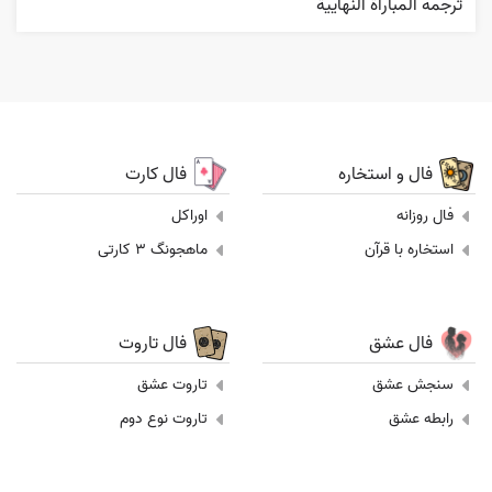
ترجمه المباراة النهایية
فال و استخاره
فال کارت
فال روزانه
اوراکل
استخاره با قرآن
ماهجونگ 3 کارتی
فال عشق
فال تاروت
سنجش عشق
تاروت عشق
رابطه عشق
تاروت نوع دوم