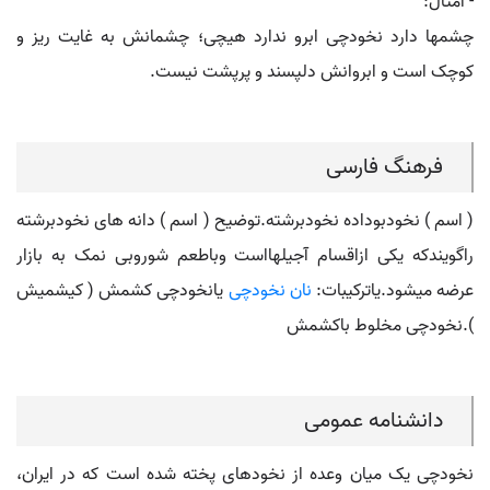
- امثال:
چشمها دارد نخودچی ابرو ندارد هیچی؛ چشمانش به غایت ریز و
کوچک است و ابروانش دلپسند و پرپشت نیست.
فرهنگ فارسی
( اسم ) نخودبوداده نخودبرشته.توضیح ( اسم ) دانه های نخودبرشته
راگویندکه یکی ازاقسام آجیلهااست وباطعم شوروبی نمک به بازار
عرضه میشود.یاترکیبات:
نان نخودچی
یانخودچی کشمش ( کیشمیش
).نخودچی مخلوط باکشمش
دانشنامه عمومی
نخودچی یک میان وعده از نخودهای پخته شده است که در ایران،