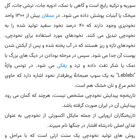
سوریه و ترکیه رایج است و گاهی با نمک، ادویه جات، ترشی جات، گل
میخک یا آبنبات پوشش داده می شود. در
ممقان
بیش از ۱۳۰۰ واحد
نخودپزی وجود دارند که ۴۰ درصد نخود سفید تولید شده را به
نخودچی تبدیل می کنند. نخودهای مورد استفاده برای نخودچی،
نخودهای تازه و ریز هستند که در آب پخته شده و پس از آبکش شدن
پوست آن جدا می شود. سپس در مرحله بودادن در دیگ های بزرگ با
نمک یا شکر تفت داده و ترد و
پفکی
می شود. در تونس واژهٔ
"Leblebi" به یک سوپ صبحانهٔ پرطرفدار نخود اشاره دارد که حاوی
تخم مرغ و نان خشک هم است.
تاریخچه پیدایش نخودچی مشخص نیست، هرچند که گمان می رود
پیدایش آن در ایران صورت گرفته باشد.
تاریخنگاران اروپایی از جمله مایکل اکسورثی از نخودچی به عنوان
غذای اصلی نادرشاه افشار در جنگها نام میبرند.
روش های تولید نخودچی یک سنت ارثی است که با مراحل و