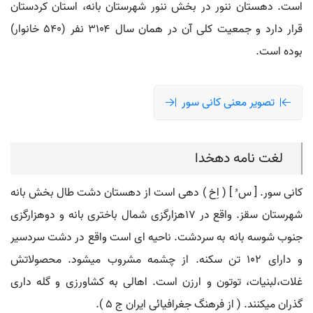
است. دهستان ننور در بخش ننور شهرستان بانه، استان کردستان
قرار دارد و جمعیت کلی آن در همان سال ۳۱۰۴ نفر (۵۴۰ خانوار)
بوده است.
تصویر معنی کانی سور
لغت نامه دهخدا
کانی سور. [ س ُ ] ( اِخ ) دهی است از دهستان دشت طال بخش بانه
شهرستان سقز. واقع در 17هزارگزی شمال باختری بانه و دوهزارگزی
جنوب شوسه بانه به سردشت. ناحیه ای است واقع در دشت سردسیر
و دارای 102 تن سکنه. از چشمه مشروب میشود. محصولاتش
غلات،لبنیات، توتون و ارزن است. اهالی به کشاورزی و گله داری
گذران میکنند. ( از فرهنگ جغرافیائی ایران ج 5 ).