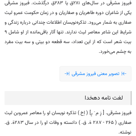
فیروز مشرقی در سال‌های ۲۸۱ق یا ۲۸۳ق درگذشت. فیروز مشرقی
یکی از شاعران دوره طاهریان و صفاریان و در زمان حکومت عمرو لیث
صفاری به شمار می‌رود. تذکره‌نویسان اطلاعات چندانی درباره زندگی و
شرایط این شاعر معاصر لیث ندارند. تنها آثار باقی‌مانده از او شامل 9
بیت شعر است که از این تعداد، سه قطعه دو بیتی و سه بیت مفرد
به چشم می‌خورد.
تصویر معنی فیروز مشرقی
لغت نامه دهخدا
فیروز مشرقی. [ زِ م َ رِ] ( اِخ ) تذکره نویسان او را معاصر عمروبن لیث
صفاری ( 265 - 287 هَ. ق. ) دانسته و وفات او را در سال 283هَ. ق.
نوشته.