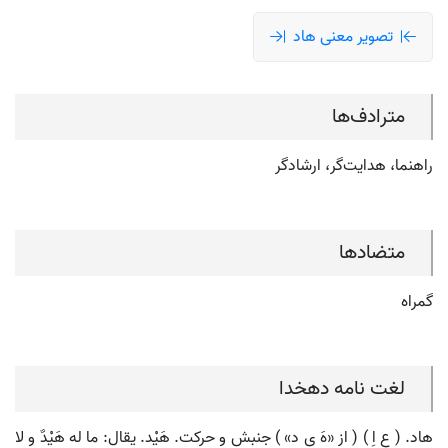
تصویر معنی هاد
مترادف‌ها
راهنما، هدایت‌گر، ارشادگر
متضادها
گمراه
لغت نامه دهخدا
هاد. ( ع اِ ) ( از «هَ ی د» ) جنبش و حرکت. هَیْد. یقال: ما له هَیْدٌ و لا