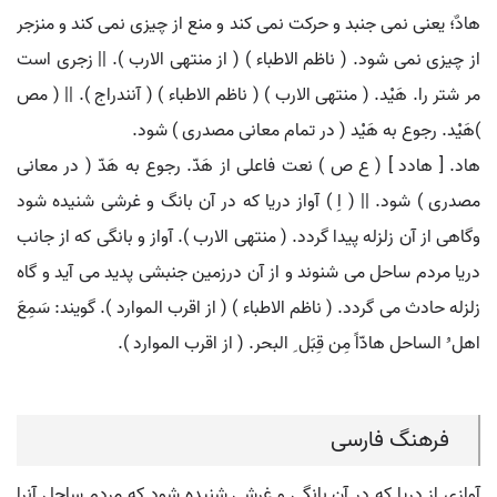
هادٌ؛ یعنی نمی جنبد و حرکت نمی کند و منع از چیزی نمی کند و منزجر
از چیزی نمی شود. ( ناظم الاطباء ) ( از منتهی الارب ). || زجری است
مر شتر را. هَیْد. ( منتهی الارب ) ( ناظم الاطباء ) ( آنندراج ). || ( مص
)هَیْد. رجوع به هَیْد ( در تمام معانی مصدری ) شود.
هاد. [ هادد ] ( ع ص ) نعت فاعلی از هَدّ. رجوع به هَدّ ( در معانی
مصدری ) شود. || ( اِ ) آواز دریا که در آن بانگ و غرشی شنیده شود
وگاهی از آن زلزله پیدا گردد. ( منتهی الارب ). آواز و بانگی که از جانب
دریا مردم ساحل می شنوند و از آن درزمین جنبشی پدید می آید و گاه
زلزله حادث می گردد. ( ناظم الاطباء ) ( از اقرب الموارد ). گویند: سَمِعَ
اهل ُ الساحل هادّاً مِن قِبَل ِ البحر. ( از اقرب الموارد ).
فرهنگ فارسی
آوازی از دریا که در آن بانگی و غرشی شنیده شود که مردم ساحل آنرا