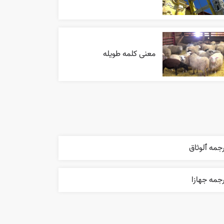
معنی کلمه طویله
جمه ٱلوثاق
جمه جهازا