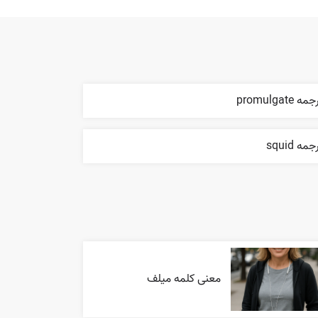
مه promulgate
جمه squid
معنی کلمه میلف