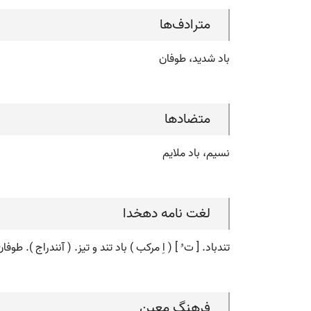
مترادف‌ها
باد شدید، طوفان
متضادها
نسیم، باد ملایم
لغت نامه دهخدا
تندباد. [ ت ُ ] ( اِ مرکب ) باد تند و تیز. ( آنندراج ). طوفا
فرهنگ معین