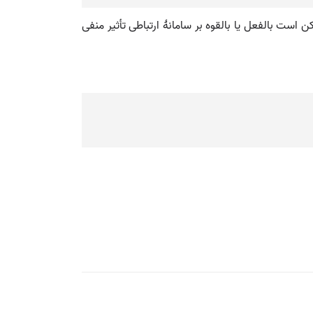
کن است بالفعل یا بالقوه بر سامانۀ ارتباطی تأثیر منفی