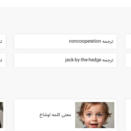
ترجمه noncooperation
ترج
ترجمه jack-by-the-hedge
تر
معنی کلمه اوشاخ