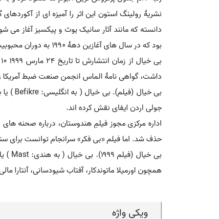
نشریهٔ رولینگ استون این اثر را آمیزه ای از آکوردهای
دانسته که مانند آثار سانیک یوث و پیکسیز آغاز می ش
بود که در سال های آغازین دههٔ ۱۹۹۰ به دوران محبوبیت مطلق هنرمندان هیر متال خاتمه داد و یک تغییر سلیقهٔ حیاتی در میان مخاطبان موسیقی راک پدیدآورد.
داشت، گواهی نامهٔ الماس انجمن صنعت ضبط آمریکا را
جولی اردن ایفای نقش کرده اند.
اداره مرکزی مجوز فیلمِ هندوستان، درباره صحنه های
حذف شد. اما فیلم «بی فکر» سرانجام توانست برای سنین بالای ۱۲ سال در هند مجو
همچون اورمیلا ماتوندکار، آفتاب شیودسانی، آنتارا مالی،
ویکی واژه