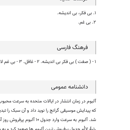
۱. بی فکر، بی اندیشه.
۲. بی غم.
فرهنگ فارسی
۱ - ( صفت ) بی فکر بی اندیشه. ۲ - غافل. ۳ - بی غم لاقید. ۴ - غفله ناگهان. ۵ - بدون اراده بدون قصد.
دانشنامه عمومی
که پیدایش موسیقی گرانج را نوید داد و آن سبک را تب
شد. آلبوم به سرعت وارد 
رتبهٔ ۷اُم جدول پرفروش ترین آلبوم ها صعود کرد و به مدت ۹۰ هفتهٔ متوالی ( از اکتبر ۱۹۹۱ تا ژوئن ۱۹۹۳ ) در آن جدول حضور داشت.