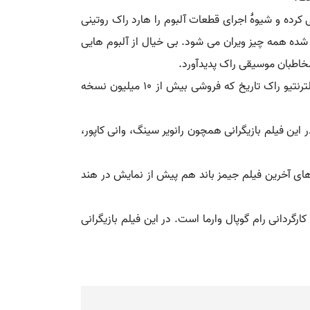
 کرده و شیوهٔ اجرای قطعات آلبوم را هارد راک روتینی
 شده همه چیز ویران می شود. بی خیال از آلبوم هایی
بی خیال از زمان انتشارش تا تاریخ ۲۴ مارس ۱۹۹۹ ۱۰ گواهی پلاتینیوم را از آن خود کرد و در نهایت به عنوان چهارمین آلبوم آلترنتیو راک تاریخ که فروشی بیش از ۱۰ میلیون نسخه
ت محصول سال ۲۰۱۶ و به کارگردانی آدیتیا چوپرا است. در این فیلم بازیگرانی همچون رانویر سینگ، وانی کاپور،
های آخرین فیلم جیمز باند هم پیش از نمایش در هند
۱۹۹۹). بی خیال ( به هندی: Mast ) یا طلسم شده ( به انگلیسی: Enchanted ) فیلمی محصول سال ۱۹۹۹ و به کارگردانی رام گوپال وارما است. در این فیلم بازیگرانی