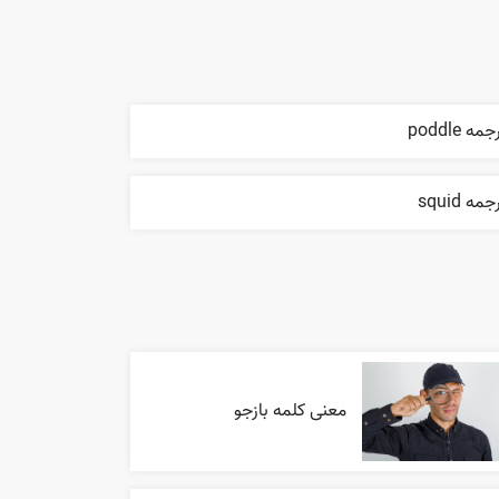
مه poddle
جمه squid
معنی کلمه بازجو