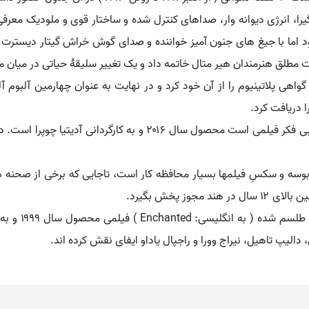
 گیرا، انرژی دیوانه وار، صداهای کنترل شده و ساختار قوی و ملودیک معرفی
ود اما با جیغ های جنون آمیز خواننده و صدای گوش خراش گیتار دیسترت
 دریافت کرد.
بی خیال (فیلم). بی خیال ( به انگلیسی: Befikre ) یا بی فکر فیلمی اس
 بوسه و سکسِ فیلمها بسیار محافظه کار است، تاجایی که برخی از صحنه 
ز پخش بگیرد.
بی خیال (فیلم 
 دالیپ تاهیل، نیراج وورا و راجپال یاداو ایفای نقش کرده اند.