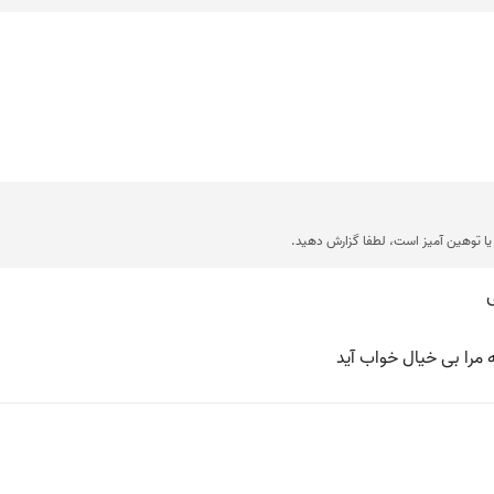
جملات نمونه از منابع مختلف جمع آور

💡 ترا که نیست خیالی 