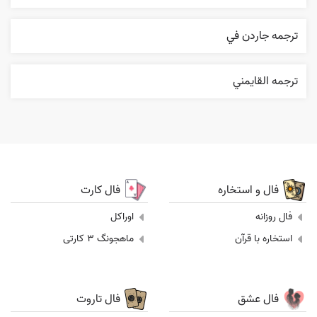
ترجمه جاردن في
ترجمه القایمني
فال و استخاره
فال کارت
فال روزانه
اوراکل
استخاره با قرآن
ماهجونگ 3 کارتی
فال عشق
فال تاروت