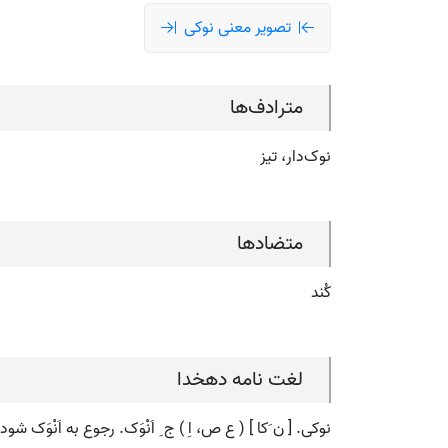
تصویر معنی نوکی
مترادف‌ها
نوک‌دار، تیز
متضادها
کُند
لغت نامه دهخدا
نوکی. [ ن َکا ] ( ع ص، اِ ) ج ِ اَنْوَک. رجوع به اَنْوَک شود.