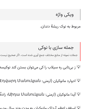
ویکی واژه
مربوط‌ به‌ نوک‌ ریشۀ دندان‌.
جمله سازی با نوکی
جملات نمونه از منابع مختلف جمع آوری شده است، اگر صحیح نیست ی
💡 ز بی‌تابی ره سیلاب را کی‌ می‌توان بستن کند نوکیسه
💡 ادوارد مانوکیان (ارمنی: Էդվարդ Մանուկյան؛ زادهٔ ۲۷ ژوئیهٔ ۱۹۸۱) آهنگساز اهل ارمنستان است.
💡 آیدا مانوکیان (ارمنی: Աիդա Մանուկյան؛ زادهٔ ۱۰ مارس ۲۰۰۰) وزنه‌بردار زن اهل ارمنستان است که در مجموع در برندهٔ ۱ مدال طلا شده‌است.
💡 اسقف اعظم آرداک مانوکیان به مدت چند سال مدرس رش