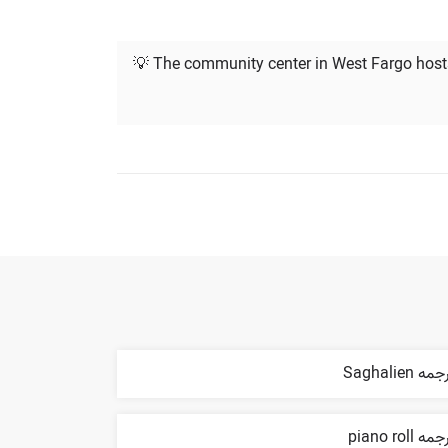
💡 The community center in West Fargo hosts
مه Saghalien
مه piano roll