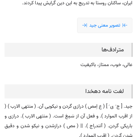
ایران، ساکنان روستا به تدریج به این دین گرایش پیدا کردند.
تصویر معنی جید
مترادف‌ها
عالی، خوب، ممتاز، باکیفیت
لغت نامه دهخدا
جید. [ ج َ ی َ ] ( ع اِمص ) درازی گردن و نیکویی آن. ( منتهی الارب ) (
از اقرب الموارد ). و فعل آن از سَمِعَ است. ( منتهی الارب ). درازی و
باریکی گردن. ( آنندراج ). || ( مص ) درازشدن و نیکو شدن و دقیق
شدن گردن. ( اقرب الموارد ).