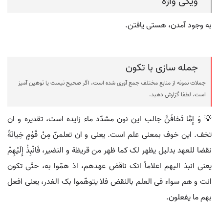
ویکی واژه
به وجود آمدن، هستی یافتن.
جمله سازی با تکون
جملات نمونه از منابع مختلف جمع آوری شده است، اگر صحیح نیست یا توهین آمیز
است، لطفا گزارش دهید.
💡 وَ إِمَّا تَخافَنَّ جالب این نون مشدّد ماء زایده است، تقدیره و ان
تخف. این خوف بمعنی علم است. یعنی و ان تعلمنّ مِنْ قَوْمٍ خِیانَةً
نقضا للعهد بدلیل یظهر لک کما ظهر من قریظة و النضیر، فَانْبِذْ إِلَیْهِمْ
یعنی انبذ الیهم اعلاماً انک ناقض عهدهم، اذ همّوا به، حتّی تکون
انت و هم سواء فی العلم بالنقض فلا یتوهّموا بک الغدر، یعنی افعل
بهم ما یفعلون.