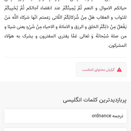
حیاتکم الاموال و النعم ثُمَّ یُمِیتُکُمْ عند انقضاء آجالکم ثُمَّ یُحْیِیکُمْ
للثواب و العقاب هَلْ مِنْ شُرَکائِکُمْ اللّاتی زعمتم انّها شرکاء اللَّه مَنْ
یَفْعَلُ مِنْ ذلِکُمْ الخلق و الرزق و الاماتة و الاحیاء مِنْ شَیْ‌ءٍ یعنی شیئا و
من صلة سُبْحانَهُ وَ تَعالی‌ عَمَّا یفتری المفترون و یشرک به هؤلاء
المشرکون.
گزارش محتوای نامناسب
پربازدیدترین کلمات انگلیسی
ترجمه ordnance