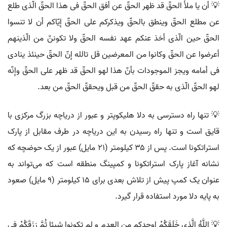
💡 أن یا ملأ الحقّ قد ظهر الحقّ عن أفق الحقّ فی هذا الحقّ الّذی طلع
عن مطلع الحقّ وینطق بالحقّ ویذکرکم علی الحقّ إیّاکم أن لا تنسوا
الحقّ حین الّذی أخذ عنکم عهد نفسه الحقّ ولا تکوننّ من الّذینهم
أعرضوا عن الحقّ وکانوا من المعرضین قل تالله إنّ الحقّ حینئذ ینادی
فی أمامه ویجز الموجودات بأنّ هذا لهو الحقّ قد ظهر علی الحقّ وإنّه
لهو الحقّ الّذی به حققّ الحقّ من قبل ویحققّ الحقّ من بعد.
💡 تنها راه دسترسی به دلا هلیکوپتر و عبور از دریاچه بزرگ مرکزی با
قایق است و تنها راه رسیدن به این دریاچه در طرف مقابل از پارک
استراتکونا است. پس از ۳۵ کیلومتر (۲۱ مایل) عبور از یک حوضچه که
نشانه آغاز پارک استراتکونا و کمپینگ منطقه است که می‌تواند به
عنوان یک کمپ پیش از تلاش بعدی برای ۱۵ کیلومتر (۹ مایل) صعود
به پایه دلا مورد استفاده قرار گیرد.
💡 اللَّهُ الَّذِی خَلَقَکُمْ اوجدکم من العدم و لم تکونوا شیئا ثُمَّ رَزَقَکُمْ فی