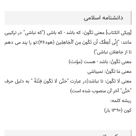
دانشنامه اسلامی
[ویکی الکتاب] معنی تَکُونَ: که باشد - که باشی ("که نباشی" در ترکیبی
مانند: "إِنِّی أَعِظُکَ أَن تَکُونَ مِنَ ﭐلْجَاهِلِینَ (هود46):تو را پند می دهم
تا از جاهلان نباشی")
معنی تَکُونُ: باشد - هست (مؤنث)
معنی مَا تَکُونُ: نمیباشی
معنی لَا تَکُونَ: تا نباشد(در عبارت "حَتَّیٰ لَا تَکُونَ فِتْنَةٌ " به دلیل حرف
"حَتَّیٰ" آخر آن منصوب شده است)
ریشه کلمه:
کون (۱۳۹۰ بار)