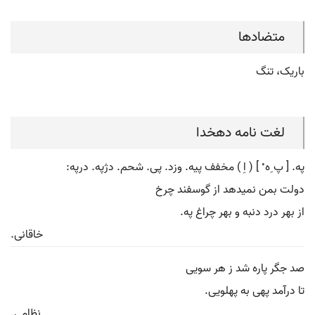
متضادها
باریک، تنگ
لغت نامه دهخدا
په. [ پ ِه ْ ] ( اِ ) مخفف پیه. وزد. پی. شحم. دژپه. درپه:
دولت بمن نمیدهد از گوسفند چرخ
از بهر درد دنبه و بهر چراغ په.
خاقانی.
صد جگر پاره شد ز هر سویی
تا درآمد پهی به پهلویی.
نظامی.