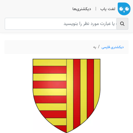
لغت یاب
|
دیکشنری‌ها
دیکشنری فارسی
په