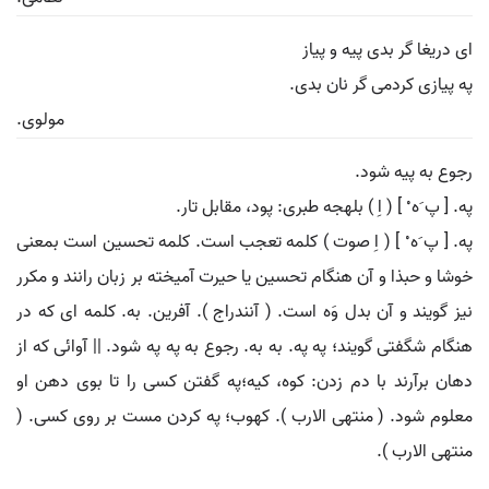
ای دریغا گر بدی پیه و پیاز
په پیازی کردمی گر نان بدی.
مولوی.
رجوع به پیه شود.
په. [ پ َه ْ ] ( اِ ) بلهجه طبری: پود، مقابل تار.
په. [ پ َه ْ ] ( اِ صوت ) کلمه تعجب است. کلمه تحسین است بمعنی
خوشا و حبذا و آن هنگام تحسین یا حیرت آمیخته بر زبان رانند و مکرر
نیز گویند و آن بدل وَه است. ( آنندراج ). آفرین. به. کلمه ای که در
هنگام شگفتی گویند؛ په په. به به. رجوع به په په شود. || آوائی که از
دهان برآرند با دم زدن: کوه، کیه؛په گفتن کسی را تا بوی دهن او
معلوم شود. ( منتهی الارب ). کهوب؛ په کردن مست بر روی کسی. (
منتهی الارب ).