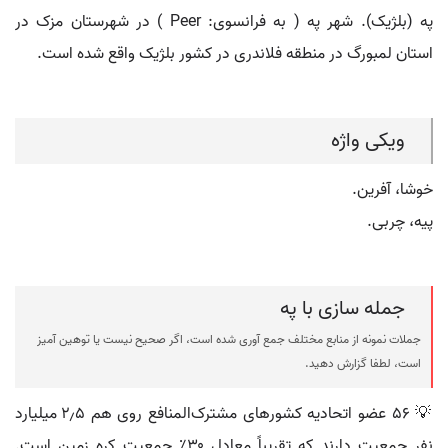
په (بلژیک). شهر په ( به فرانسوی: Peer ) در شهرستان مزک در
استان لمبورگ در منطقه فلاندری در کشور بلژیک واقع شده است.
ویکی واژه
خوشا، آفرین.
پیه، چربی.
جمله سازی با په
جملات نمونه از منابع مختلف جمع آوری شده است، اگر صحیح نیست یا توهین آمیز
است، لطفا گزارش دهید.
💡 ۵۶ عضو اتحادیه کشورهای مشترک‌المنافع روی هم ۲٫۵ میلیارد
نفر جمعیت دارند که تقریباً معادل ۳۰٪ جمعیت کره زمین است.