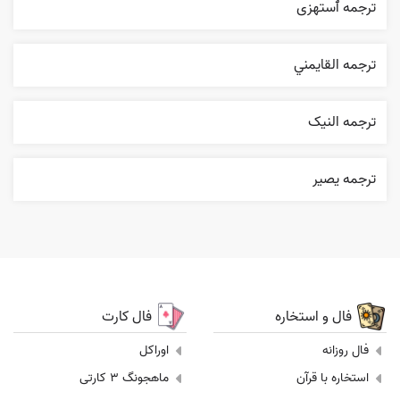
ترجمه ٱستهزی
ترجمه القایمني
ترجمه النیک
ترجمه یصیر
فال و استخاره
فال کارت
فال روزانه
اوراکل
استخاره با قرآن
ماهجونگ 3 کارتی