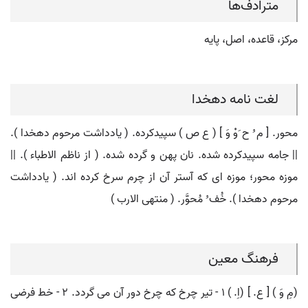
مترادف‌ها
مرکز، قاعده، اصل، پایه
لغت نامه دهخدا
محور. [ م ُ ح َوْ وَ ] ( ع ص ) سپیدکرده. ( یادداشت مرحوم دهخدا ).
|| جامه سپیدکرده شده. نان پهن و گرده شده. ( از ناظم الاطباء ). ||
موزه محور؛ موزه ای که آستر آن از چرم سرخ کرده اند. ( یادداشت
مرحوم دهخدا ). خُف ُ مُحوَّر. ( منتهی الارب )
فرهنگ معین
(مِ وَ ) [ ع. ] (اِ. ) ۱ - تیر چرخ که چرخ دور آن می گردد. ۲ - خط فرضی