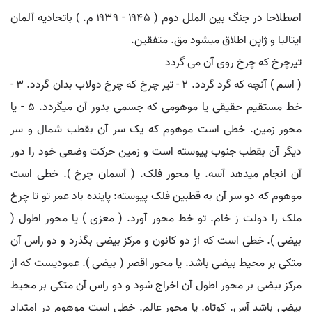
اصطلاحا در جنگ بین الملل دوم ( ۱۹۴۵ - ۱۹۳۹ م. ) باتحادیه آلمان
ایتالیا و ژاپن اطلاق میشود مق. متفقین.
تیرچرخ که چرخ روی آن می گردد
( اسم ) آنچه که گرد گردد. ۲ - تیر چرخ که چرخ دولاب بدان گردد. ۳ -
خط مستقیم حقیقی یا موهومی که جسمی بدور آن میگردد. ۵ - یا
محور زمین. خطی است موهوم که یک سر آن بقطب شمال و سر
دیگر آن بقطب جنوب پیوسته است و زمین حرکت وضعی خود را دور
آن انجام میدهد آسه. یا محور فلک. ( آسمان چرخ ). خطی است
موهوم که دو سر آن به قطبین فلک پیوسته: پاینده باد عمر تو تا چرخ
ملک را دولت ز خام. تو خط محور آورد. ( معزی ) یا محور اطول (
بیضی ). خطی است که از دو کانون و مرکز بیضی بگذرد و دو راس آن
متکی بر محیط بیضی باشد. یا محور اقصر ( بیضی ). عمودیست که از
مرکز بیضی بر محور اطول آن اخراج شود و دو راس آن متکی بر محیط
بیضی باشد آس. کوتاه. یا محور عالم. خطی است موهوم در امتداد