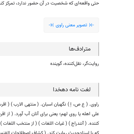
حتی واقعه‌ای که شخصیت در آن حضور ندارد، تمرکز کن
تصویر معنی راوی
مترادف‌ها
روایت‌گر، نقل‌کننده، گوینده
لغت نامه دهخدا
راوی. ( ع ص، اِ ) نگهبان اسبان. ( منتهی الارب ) ( ا
علی اهله یا روی لهم؛ یعنی برای آنان آب آورد. ( از اق
کننده. ( آنندراج ) ( غیاث اللغات ) ( از منتخب اللغات 
که با اسنادحدیث روایت کند. ( کشاف اصطلاحات الفنون )