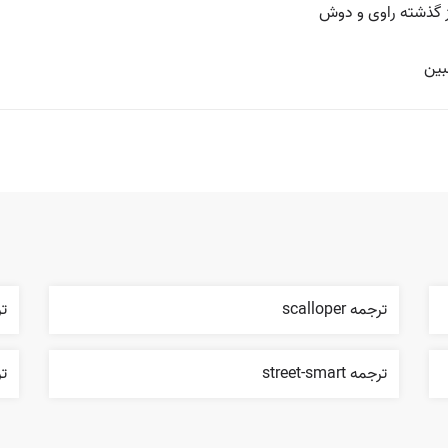
ز گذشته راوی و دوش
بین
ترجمه scalloper
ترج
ترجمه street-smart
ترج