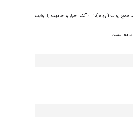
( اسم ) ۱ - آنکه حکایتی از دیگری نقل کند روایت کننده. ۲ - کسی که قصیده شاعر را با آواز و لحن خوش نزد مملوک و بزرگان خواند جمع روات ( رواه ). ۳ - آنکه اخبار و احادیث را روایت