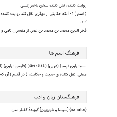
روایت کننده، نقل کننده سخن یاخبرازکسی
کند.
فخر الدین محمد بن محمد بن عمر. از مفسران نامی و صاحب تفسی
فرهنگ اسم ها
اسم: راوی (پسر) (عربی) (تلفظ: rāvi) (فارسی: راوي) (انگلیسی: ravi)
معنی: نقل کننده ی حدیث و حکایت، ( در قدیم ) آن که ش
فرهنگستان زبان و ادب
{narrator} [سینما و تلویزیون] گویندۀ گفتار متن