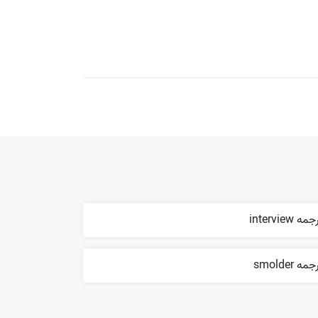
مه interview
مه smolder