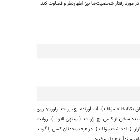
 مورد رفتار شخصیت‌ها نیز اظهارنظر و قضاوت کند.
 بکتابخانه مؤلف ). آب آورنده. ج، روات. راوون: روی
گوینده سخن از کسی. ج، رُوات. ( منتهی الارب ). روایت
رگزار. ( یادداشت مؤلف ). در عرف محدثان کسی را گویند
 مسنداً از عادل و غیره