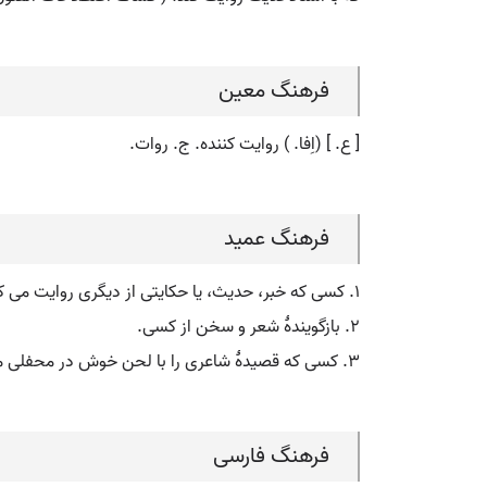
فرهنگ معین
[ ع. ] (اِفا. ) روایت کننده. ج. روات.
فرهنگ عمید
۱. کسی که خبر، حدیث، یا حکایتی از دیگری روایت می کند، نقل کنندۀ سخن و خبر از کسی، روایت کننده.
۲. بازگویندۀ شعر و سخن از کسی.
۳. کسی که قصیدۀ شاعری را با لحن خوش در محفلی می خواند.
فرهنگ فارسی