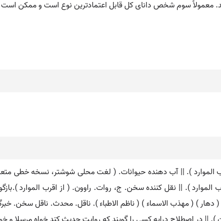
د. معمولاً سوم شخص دانای کل قابل اعتمادترین نوع است و ممکن است در
قرب الموارد ). || آب دهنده حیوانات. ( لغت محلی شوشتر، نسخه خطی متعلق
رب الموارد ). || نقل کننده سخن. ج، روات. راوون. ( از اقرب الموارد ).باز
) ( دهار ) ( مهذب الاسماء ) ( ناظم الاطباء ). ناقل. محدث. ناقل سخن. خب
. || در اصطلاح درایه کسی را گویند که روایت حدیث کند خواه مرسلا و خواه