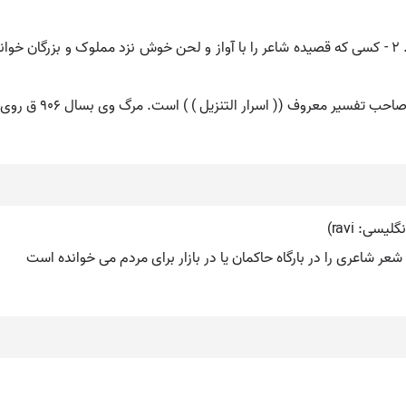
ر معروف (( اسرار التنزیل ) ) است. مرگ وی بسال ۹٠۶ ق روی داده است.
عر شاعری را در بارگاه حاکمان یا در بازار برای مردم می خوانده است