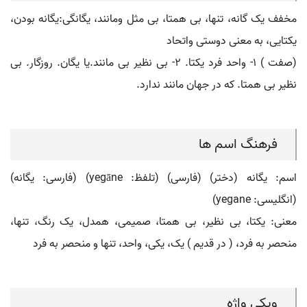
مخفف یک گانه، تنها، بی همتا، بی مثل ومانند، یگانگی:یگانه بودن،
یکتایی، به معنی دوستی واتحاد
(صفت ) ۱- واحد فرد یکتا. ۲- بی نظیر بی مانند.یا یگان. روزگار. بی
نظیر بی همتا. که در جهان مانند ندارد.
فرهنگ اسم ها
اسم: یگانه (دختر) (فارسی) (تلفظ: yegāne) (فارسی: يگانه)
(انگلیسی: yegane)
معنی: یکتا، بی نظیر، بی همتا، صمیمی، همدل، یک رنگ، تنها،
منحصر به فرد، ( در قدیم ) یک، یکی، واحد، تنها و منحصر به فرد
ویکی واژه