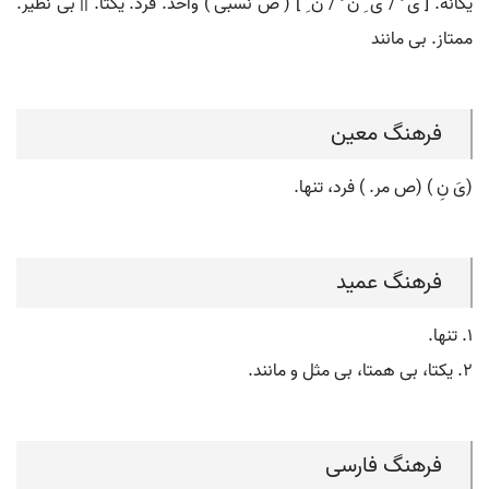
یگانه. [ ی َ / ی ِ ن َ / ن ِ ] ( ص نسبی ) واحد. فرد. یکتا. || بی نظیر.
ممتاز. بی مانند
فرهنگ معین
(یَ نِ ) (ص مر. ) فرد، تنها.
فرهنگ عمید
۱. تنها.
۲. یکتا، بی همتا، بی مثل و مانند.
فرهنگ فارسی