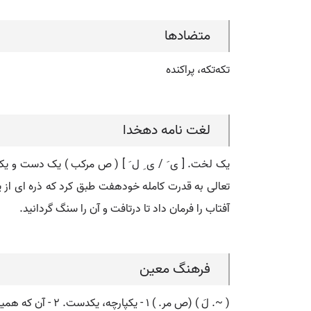
متضادها
تکه‌تکه، پراکنده
لغت نامه دهخدا
یک لخت. [ ی َ / ی ِ ل َ ] ( ص مرکب ) یک دست و یکس
آفتاب را فرمان داد تا درتافت و آن را سنگ گردانید.
فرهنگ معین
( ~. لَ ) (ص مر. ) ۱ - یکپارچه، یکدست. ۲ - آن که همیشه بر یک وضع و حالت باشد و تغییر نکند.