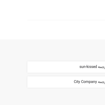
مه sun-kissed
ه City Company