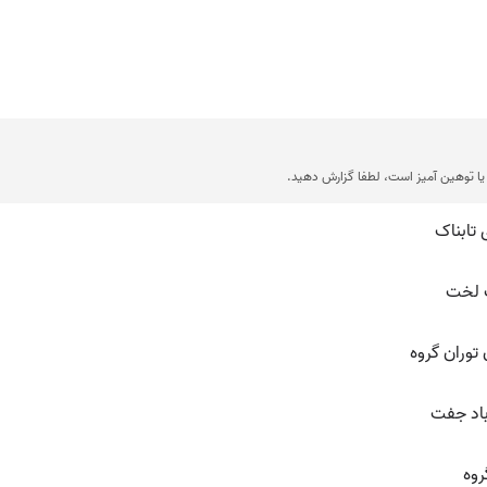
ا توهین آمیز است، لطفا گزارش دهید.
 تابناک
 لخت
توران گروه
باد جفت
روه