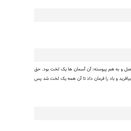
 متصل و به هم پیوسته: آن آسمان ها یک لخت بود. حق
یاد و کم نبود. ( قصص الانبیاء ص 13 ). پس خدای تعالی ریگ را بیافرید و باد را فرمان داد تا آن همه یک لخت شد پس