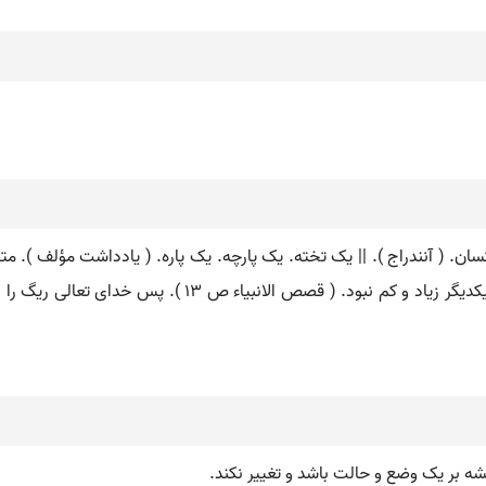
ان. ( آنندراج ). || یک تخته. یک پارچه. یک پاره. ( یادداشت مؤلف ).
تعالی به قدرت کامله خودهفت طبق کرد که ذره ای از یکدیگر ز