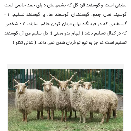
لطیفی است و گوسفند قره گل که پشمهایش دارای جعد خاصی است
گوسپند ضان جمع: گوسفندان گوسفند ها. یا گوسفند تسلیم. ۱ -
گوسفندی که در قربانگاه برای قربان کردن حاضر سازند. ۲ - شخصی
که در کمال تسلیم باشد ( ایهام بدو معنی ): دل سلیم من آن گوسفند
تسلیم است که جز به تیغ تو قربان شدن نمی داند. ( شانی تکلو )