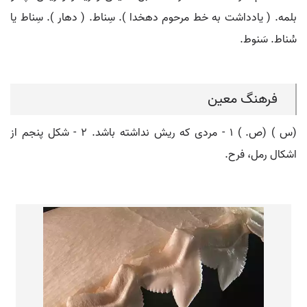
بلمه. ( یادداشت به خط مرحوم دهخدا ). سِناط. ( دهار ). سِناط یا
سُناط. سَنوط.
فرهنگ معین
(س ) (ص. ) ۱ - مردی که ریش نداشته باشد. ۲ - شکل پنجم از
اشکال رمل، فرح.