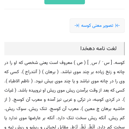
تصویر معنی کوسه
لغت نامه دهخدا
کوسه. [ س َ / س ِ ] ( ص ) معروف است یعنی شخصی که او را در
چانه و زنخ زیاده بر چند موی نباشد. ( برهان ) ( آنندراج ). کسی که
وی را در چانه موی نباشد و یا چند موی بیش نبود. ( ناظم الاطباء ).
کسی که بعد از وقت برآمدن ریش موی ریش او نروییده باشد. ( غیاث
). در کردی کوسِه، در ترکی و عربی نیز آمده و معرب آن کوسج. ( از
حاشیه برهان چ معین ). معرب آن کوسج. تنک ریش. سوک ریش.
کم ریش. آنکه ریش سخت تنک دارد. آنکه بر عارضها موی ندارد یا
سخت کم دارد. اَثَطّ. ثَطّ. اَزَط. مقابل لحیانی و ریشو و ریش تپه و