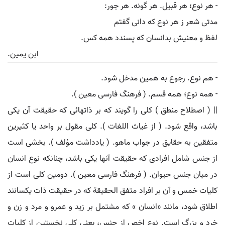
- هر نوع؛ هر قبیل. هر گونه. هر جور:
مدتی شعر ز هر نوع که دانی گفتم
لفظ و معنیش بدانسان که پسندد همه کس.
ابن یمین.
- هم نوع. رجوع به همین مدخل شود.
- همه نوع؛ همه قسم. ( فرهنگ فارسی معین ).
|| ( اصطلاح منطق ) کلی را گویند که بر ذاتهائی که حقیقت آن یکی
باشد، واقع شود. ( از غیاث اللغات ). کلی مقول بر واحد یا کثیرین
متفقین به حقایق در جواب ماهو. ( یادداشت مؤلف ). بخشی است
از جنس شامل افرادی که حقیقت آنها یکی باشد، چنانکه نوع انسان
در میان جنس حیوان. ( فرهنگ فارسی معین ). دومین کلی است از
کلیات خمس و آن بر افراد متفق الحقیقة که در حقیقت ذات یکسانند
اطلاق شود، مانند «انسان » که مشتمل بر زید و عمرو و مرد و زن و
خرد و بزرگ است. نوع اخص از جنس، یعنی کلی نخستین از کلیات