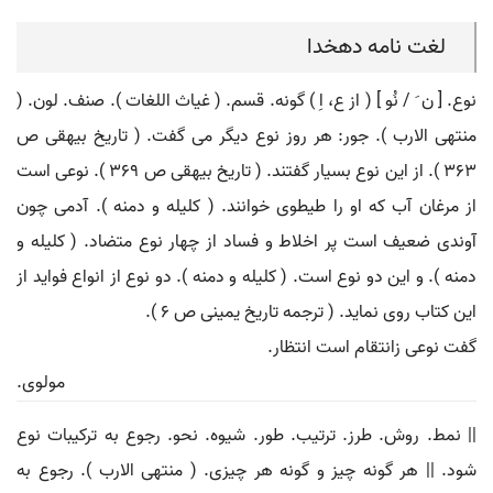
لغت نامه دهخدا
نوع. [ ن َ / نُو ] ( از ع، اِ ) گونه. قسم. ( غیاث اللغات ). صنف. لون. (
منتهی الارب ). جور: هر روز نوع دیگر می گفت. ( تاریخ بیهقی ص
363 ). از این نوع بسیار گفتند. ( تاریخ بیهقی ص 369 ). نوعی است
از مرغان آب که او را طیطوی خوانند. ( کلیله و دمنه ). آدمی چون
آوندی ضعیف است پر اخلاط و فساد از چهار نوع متضاد. ( کلیله و
دمنه ). و این دو نوع است. ( کلیله و دمنه ). دو نوع از انواع فواید از
این کتاب روی نماید. ( ترجمه تاریخ یمینی ص 6 ).
گفت نوعی زانتقام است انتظار.
مولوی.
|| نمط. روش. طرز. ترتیب. طور. شیوه. نحو. رجوع به ترکیبات نوع
شود. || هر گونه چیز و گونه هر چیزی. ( منتهی الارب ). رجوع به