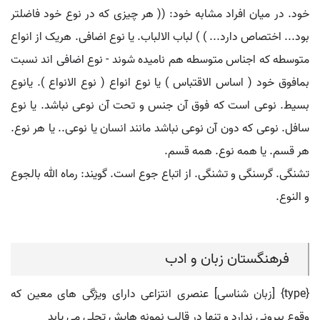
خود. در میان افراد مشابه خود: (( هر چیزی که در نوع خود فاضلتر
بود... اختصاص دارد... ) ) لباب الالباب. یا نوع اضافی. هریک از انواع
متوسطه که اجناس متوسطه هم نامیده شوند - نوع اضافی اند نسبت
بمافوق خود ( اساس الاقتباس ) یا نوع انواع ( نوع الانواع ). یانوع
بسیط. نوعی است که فوق آن جنس و تحت آن نوعی نباشد. یا نوع
سافل. نوعی که دون آن نوعی نباشد مانند انسان یا نوعی.. یا هر نوع.
هر قسم. یا همه نوع. همه قسم.
تشنگی. گرسنگی و تشنگی. از اتباع جوع است. گویند: رماه الله بالجوع
و النوع.
فرهنگستان زبان و ادب
{type} [زبان شناسی] عنصری انتزاعی دارای ویژگی های معین که
وقوع بیرونی ندارد و تنها در قالب نمونه هایش تجلی می یابد