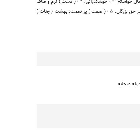
۱ - ( اسم ) وسیله خوشی و شادکامی در زندگانی نعمت: هرگاه که متقی در کارهای این جهان فانی و نعیم گذرنده تاملی کند... ۲ - مال خواسته. ۳ - خوشگذرانی. ۴ - ( صفت ) نرم و صاف
و نازک و لطیف: چون بزمین آمد اگر دست نرم و نعیم بدو رسد یا نسیم خوش خنک برو گذرد درد آن برابر پوست باز کردن باشد در حق بزرگان. ۵ - ( صفت ) پر نعمت: بهشت ( جنات )
جمله صحابه