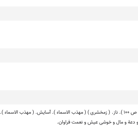
نعیم. [ ن َ ] ( ع اِ )نعمت و ناز. ( ترجمان علامه جرجانی ص 100 ). ناز. ( زمخشری ) ( مهذب الاسماء
و دعة و مال و خوشی عیش و نعمت فراوان.