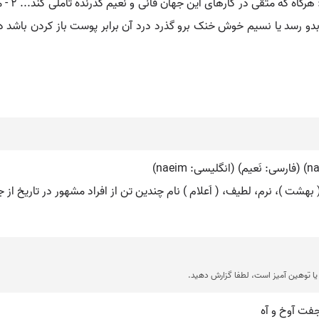
شت )، نرم، لطیف، ( اَعلام ) نام چندین تن از افراد مشهور در تاریخ از 
ا توهین آمیز است، لطفا گزارش دهید.
جفت آوخ و آه