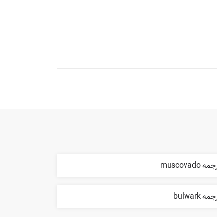
مه muscovado
مه bulwark