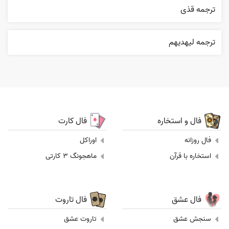
ترجمه قذی
ترجمه ليهديهم
فال و استخاره
فال کارت
فال روزانه
اوراکل
استخاره با قرآن
ماهجونگ 3 کارتی
فال عشق
فال تاروت
سنجش عشق
تاروت عشق