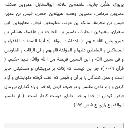
یربوع، علأبن جاریة، علقمةبن علاثة، ابوالسنابل، عمروبن بعکک،
عمروبن مرداس، عمیربن وهب، عیینةبن حصن، قیس بن عدی،
قیس بن مخرمة، مالک بن عوف، مخرمةبن نوفل، معاویةبن ابی
سفیان، مغیرةبن الحارث، نضیم بن الحارث بن علقمة، هشام بن
عمرو رضی اﷲ عنهم. ( یادداشت مؤلف ): اًنما الصدقات للفقراء و
المساکین و العاملین علیها و المؤلفة قلوبهم و فی الرقاب و الغارمین
و فی سبیل اﷲ و ابن السبیل فریضة من اﷲ واﷲ علیم حکیم. (
قرآن 60/9 )؛ جز این نیست که زکات بر درویشان و مسکینان جایز
است و عمل کنندگان را بر آن و قومی که الفت گرفته دلهایشان و آزاد
کردن و وام دادن مفلس و در صرف کردن راه خدا و راه گذاران بی مال
فرض کردنی از خدا و خدا دانای درست کردار است. ( از تفسیر
ابوالفتوح رازی ج 5 ص 196 ).