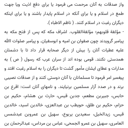
واز صدقات به آنان مرحمت می فرمود یا برای دفع اذیت ویا جهت
طمع در اسلام و یا برای آنکه در اسلام پایدار باشند و یا برای اینکه
دیگران رغبت در اسلام کنند. ( ناظم الاطباء ).
- مؤلفة قلوبهم؛ مؤلفةالقلوب. اشراف مکه که پس از فتح مکه به
پیامبر گرویدند چون صفوان بن امیه و ابوسفیان. و پیامبر صلوات اﷲ
علیه عطیات آنان را بیش از دیگر صحابه قرار داد تا با دشمنان
همدستی نکنند. قومی بوده اند از سران عرب که رسول ( ص ) به
مدارات و عطای ایشان مأمور گشت تا دیگران را به اسلام رغبت افتد و
پیغمبر امر فرمود تا مسلمانان با آنان دوستی کنند و از صدقات نصیبی
برند و در صدد آزار مسلمین برنیایند. و نامهای آنان است: اقرع بن
حابس، جبیربن مطعم، جدبن قیس، حارث بن هشام، حکیم بن
حزام، حکیم بن طلق، حویطب بن عبدالعزی، خالدبن اسید، خالدبن
قیس، زیدالخیل، سعیدبن یربوع، سهیل بن عمروبن عبدشمس
العامری، سهیل بن عمرو الجمحی، عباس بن مرداس، عبدالرحمان بن