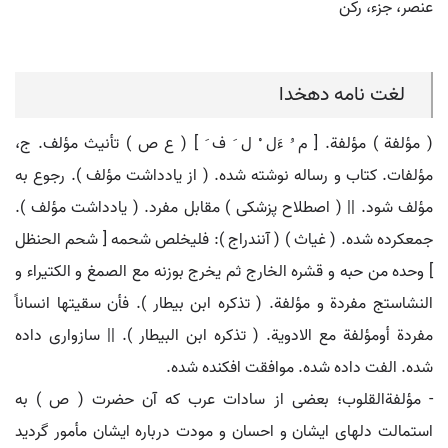
عنصر، جزء، رکن
لغت نامه دهخدا
( مؤلفة ) مؤلفة. [ م ُ ءَل ْ ل َ ف َ ] ( ع ص ) تأنیث مؤلف. ج،
مؤلفات. کتاب و رساله نوشته شده. ( از یادداشت مؤلف ). رجوع به
مؤلف شود. || ( اصطلاح پزشکی ) مقابل مفرد. ( یادداشت مؤلف ).
جمعکرده شده. ( غیاث ) ( آنندراج ): فلیخلص شحمه [ شحم الحنظل
] وحده من حبه و قشره الخارج ثم یخرج بوزنه مع الصمغ و الکتیراء و
النشاستج مفردة و مؤلفة. ( تذکره ابن بیطار ). فأن سقیتها انساناً
مفردة أومؤلفة مع الادویة. ( تذکره ابن البیطار ). || سازواری داده
شده. الفت داده شده. موافقت افکنده شده.
- مؤلفةالقلوب؛ بعضی از سادات عرب که آن حضرت ( ص ) به
استمالت دلهای ایشان و احسان و مودت درباره ایشان مأمور گردید