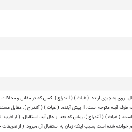
ال. روی به چیزی آرنده. ( غیاث ) ( آنندراج ). کسی که در مقابل و محاذات چ
رف قبله متوجه است. || پیش آینده. ( غیاث ) ( آنندراج ). مقابل مستدبر. 
ت. ( غیاث ) ( آنندراج ). زمانی که بعد از حال آید. استقبال. ( از اقرب الم
خوانده شده است بسبب اینکه زمان به استقبال آن میرود. ( از تعریفات جرج