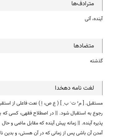
مترادف‌ها
آینده، آتی
متضادها
گذشته
لغت نامه دهخدا
مستقبل. [ م ُ ت َ ب ِ ] ( ع ص، اِ ) نعت فاعلی از استقب
رجوع به استقبال شود. || در اصطلاح فقهی، کسی که به ط
پذیره آینده. || زمانه پیش آینده که مقابل ماضی و حال اس
آمدن آن باشی پس از زمانی که در آن هستی، و بدین نام 