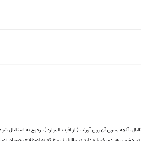
بال. آنچه بسوی آن روی آورند. ( از اقرب الموارد ). رجوع به استقبال شود. |
 چشم و هر دو رخساره دارد در مقابل نیمرخ که به اصطلاح مصوران تصویر ی