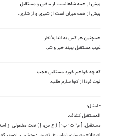
بیش از همه شاهانست از ماضی و مستقبل
بیش از همه میران است از شیری و از شاری.
همچنین هر کس به اندازه ٔنظر
غیب مستقبل ببیند خیر و شر.
که چه خواهم خورد مستقبل عجب
لوت فردا از کجا سازم طلب.
- امثال:
المستقبل کشاف.
مستقبل. [ م ُ ت َ ب َ ] ( ع ص، اِ ) نعت مفعولی از استق
اصطلاح مصوران، تمام رخ. تصویر دوچشمی. تصویر که دو