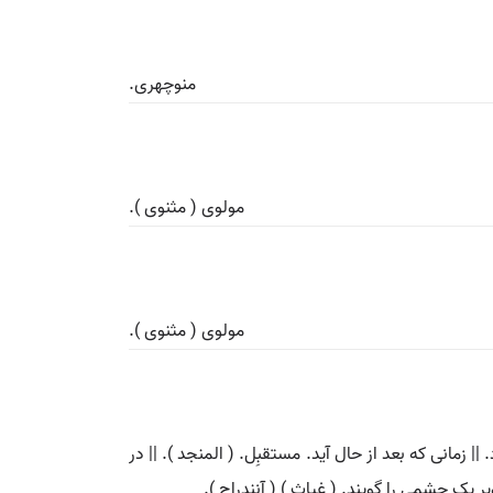
منوچهری.
مولوی ( مثنوی ).
مولوی ( مثنوی ).
| زمانی که بعد از حال آید. مستقبِل. ( المنجد ). || در
ک چشمی را گویند. ( غیاث ) ( آنندراج ).