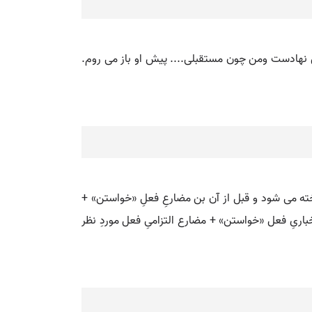
 قادمی روی بمن نهادست ومن چون مستقبلی.... پیش او باز می روم.
خته می شود و قبل از آن بن مضارعِ فعلِ «خواستن» +
اریِ فعل «خواستن» + مضارع التزامیِ فعل موردِ نظر