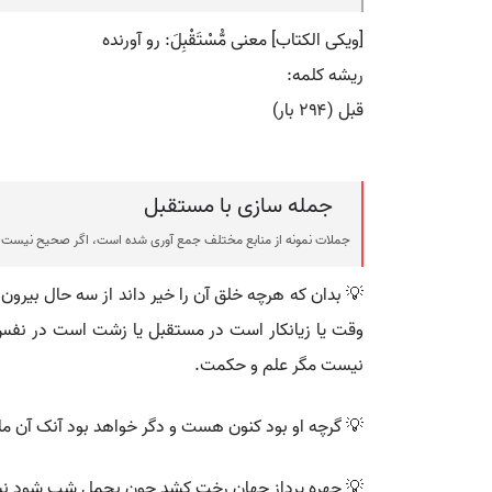
[ویکی الکتاب] معنی مُّسْتَقْبِلَ: رو آورنده
ریشه کلمه:
قبل (۲۹۴ بار)
جمله سازی با مستقبل
جملات نمونه از منابع مختلف جمع آوری شده است، اگر صحیح نیست ی
💡 بدان که هرچه خلق آن را خیر داند از سه حال بیر
وقت یا زیانکار است در مستقبل یا زشت است در ن
نیست مگر علم و حکمت.
💡 گرچه او بود کنون هست و دگر خواهد بود آنک آن م
💡 چهره پرداز جهان رخت کشد چون بجمل شب شود نی