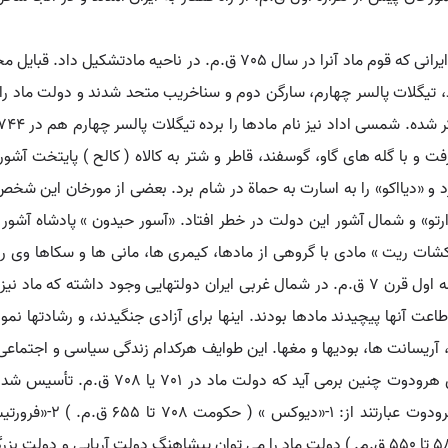
ماد. ( اِخ ) دولت ماد. پادشاهی ماد. سلسله پادشاهی ایرانی که قوم ماد آنرا
 تیگلات پالسر چهارم، سارگن دوم و سناخریب متحد شدند و دولت ماد را بو
مه کرد. او بیش از 60 هزار اسیر گرفت و با گله های گاو، گوسفند، قاطر و شتر به کالاه ( کال
 و «دیااکو» را به اسارت به حماة در شام برد. بعضی از مورخان این شخص
تو» و شمال آشور این دولت در خطر افتاد. «آسور حیدون » پادشاه آشور که
«کشات ریت » مادی با گروهی از مادها، کیمری ها، مانی ها و سکاها وی را
شکست یافت. از مطالب بالا روشن می شود که در نیمه اول قرن 7 ق.م. در شمال غربی ایران دول
عت آنها پیچیدند مادها بودند. اینها برای آزادی جنگیدند، و رشادتها ن
، آریسانت ها، بودیها و مغها. این طوایف هرکدام زندگی سیاسی و اجتماعی 
حکومت 633 تا 585 ق.م. ) 4-آستیاگس ( حکومت 585 تا 550 ق.م. ) دولت ماد را می توان پیشا