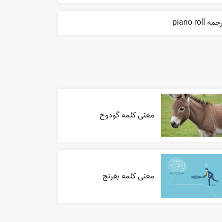
مه piano roll
معنی کلمه گودوخ
معنی کلمه بغرنج