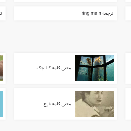
ترجمه ring main
ترج
معنی کلمه کتانجک
معنی کلمه فرح