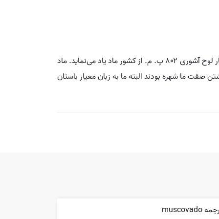
💡 نام یکی از اقوام سه‌گانه ایرانی ماد، پارس، پارت، که هرودوت ایشان را آریایی نامیده و پایتخت ایشان هنگمتنه بود. نخستین بار لوح آشوری ۸۰۲ پ. م. از کشور ماد یاد می‌نماید. ماد
 صفت ما شهره بودند البته ما به زبان معیار باستان
مه muscovado