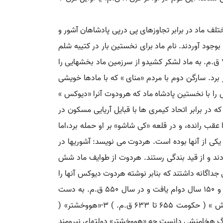
 در سال 705 ق.م. در ناحیه مادتشکیل داد. قبایل مختلف ماد در برابر تجاوزهای پی درپی پادشاهان آشور و
جود آوردند. نام ماد برای نخستین بار در کتیبه شلم
نصر دوم که در سال 844 ق.م. به ماد لشکر کشید، ذکر شده. شمسی اداد نیز نام مادها را برده تیگلات پالسر چهارم هم در 744 ق.م. به ماد لشکر کشیدو از سرزمین ماد بخشهایی را
ح ) پایتخت آشور برد. سارگن دوم با مردم «منای » که با مادها خویشی
 را با نخستین پادشاه ماد که هرودوت آنرا «دیوکس »
 در برابر اتحاد کیمری ها با قبایل آریایی مسکون در
 عقب رانده، و در قلعه «کی شاشو» بر او حمله برد،اما
تهایی وجود داشته که ماد نیز یکی از آنها بوده است. هردوت می نویسد: آشوریها در
مودند و از قید بندگی رستند. هردوت از طوایف ماد شش
جداگانه داشتند که بنابر نوشته هردوت دیوکس آنها را
متحدساخت و دولت ماد را تشکیل داد. از نوشته های هرودوت چنین برمی آید که دولت ماد در 701 یا 708 ق.م. تأسیس شد و 150 سال دوام یافت و در سال 550 ق.م. به دست
کورش بزرگ برچیده شد. پادشاهان ماد بنابر نوشته هرودوت عبارتند از: 1-«دیوکس » ( حکومت 708 تا 655 ق.م. ) 2-«فرورتیش » ( حکومت 655 تا 633 ق.م. ) 3-«هووخشتر» (
هنگ دولت آریایی و دولت بزرگ هخامنشی دانست چه «هووخشتر» دولتهای نیرومند