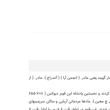
یند یعنی مادر. ( انجمن آرا ) ( آنندراج ). مادر. ( از
ماد. ( اِخ ) نام قومی است آریایی ایرانی نژاد که در ابتدای قرن هفتم یاآخر قرن هشتم قبل از میلاد مسیح دولت ماد را تأسیس کردند و نخستین پادشاه این قوم دیوکس ( 708-655
 حاشیه برهان چ معین ). مادها مردمانی آریایی و ساکن سرزمینهای
جنوبی آذربایجان و اطراف همدان بودند که بنا بعقیده مورخان پیش از هزاره اول ق.م. از راه قفقاز به ایران آمدند و در آنجا ساکن شدند. این قوم در اواخر قرن 8 ق.م. یا اوایل قرن 7