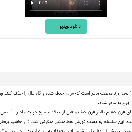
دانلود ویدیو
( برهان ). مخفف مادر است که «راء» حذف شده و گاه دال را حذف کنند ومار گو
 رجوع به مادر شود.
ین پادشاه آسیتاگس ( 584-550 ق.م ) است. این سلسله به دست کورش هخامنشی منقرض شد. ( از