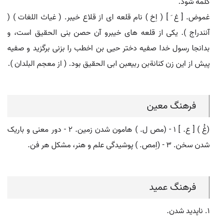
کلمه شود.
غموض. [ غ َ ] ( اِخ ) نام قلعه ای از قلاع خیبر. ( غیاث اللغات ) (
آنندراج ). یکی از قلعه های خیبرو آن حصن بنی الحقیق است، و
بدانجا رسول خدا صفیه دختر حیی بن اخطب را بزنی برگزید و صفیه
پیش از این زن کنانةبن ربیعبن ابی الحقیق بود. ( از معجم البلدان ).
فرهنگ معین
(غُ ) [ ع. ] ۱ - (مص ل. ) هامون شدن زمین. ۲ - دور معنی و باریک
شدن سخن. ۳ - (اِمص. ) پوشیدگی علم و هنر، مشکل هر فن.
فرهنگ عمید
۱. ناپدید شدن.