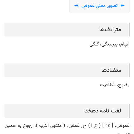
تصویر معنی غموض
مترادف‌ها
ابهام، پیچیدگی، گنگی
متضادها
وضوح، شفافیت
لغت نامه دهخدا
غموض. [ غ ُ ] ( ع اِ ) ج ِ غَمض. ( منتهی الارب ). رجوع به همین