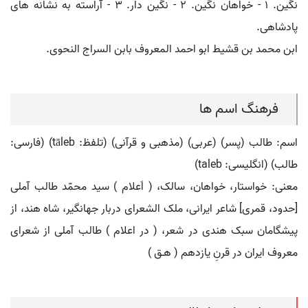
نگین. ۱ - خواهان نگین. ۲ - نگین دار. ۳ - آراسته به نشانه های
پادشاهی.
ابن محمد بن قشیط ابو احمد المعروف بابن السراج النحوی.
فرهنگ اسم ها
اسم: طالب (پسر) (عربی) (مذهبی و قرآنی) (تلفظ: tāleb) (فارسی:
طالب) (انگلیسی: taleb)
معنی: خواستار، خواهان، سالک، ( اَعلام ) سید محمّد طالب آملی
[حدود، قمری] شاعر ایرانی، ملک الشعرای دربار جهانگیر، شاه هند، از
پیشگامان سبک هندی در شعر، ( در اعلام ) طالب آملی از شعرای
معروف ایران در قرنِ یازدهم ( هـق )