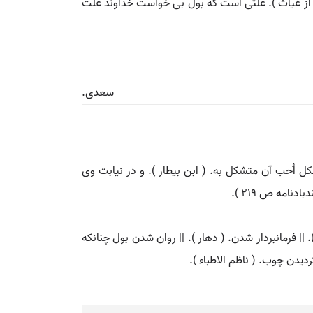
. ( از غیاث ). علتی است که بول بی خواست خداوند علت
سعدی.
شکل اُحب آن متشکل به. ( ابن بیطار ). و در نیابت وی
|| فرمانبردار شدن. ( دهار ). || روان شدن بول چنانکه
ردیدن چوب. ( ناظم الاطباء ).