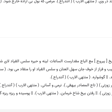
د در وی. ( منتهی الارب ) ( آنندراج ). مرضی که بول بی اراده خارج شود
 طبخ [ یبروج ] مع الباج مقدارست الساعات لینه و حیره سلس القیاد لای 
| گوشواره. ( منتهی الارب ) ( آنندراج ).
نی ) ( تاج المصادر بیهقی ). نرمی و آسانی. ( منتهی الارب ) ( آنندراج ). 
زوزنی ). || رفتن بیخ شاخ خرمابن. ( منتهی الارب ). || پوسیده و ریزه ریزه گ