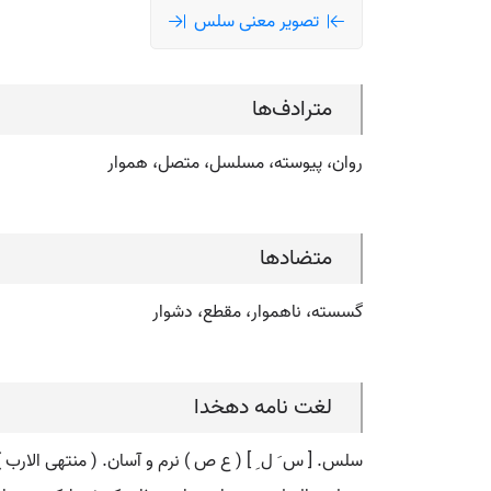
تصویر معنی سلس
مترادف‌ها
روان، پیوسته، مسلسل، متصل، هموار
متضادها
گسسته، ناهموار، مقطع، دشوار
لغت نامه دهخدا
سلس. [ س َ ل ِ ] ( ع ص ) نرم و آسان. ( منتهی الارب ) ( 