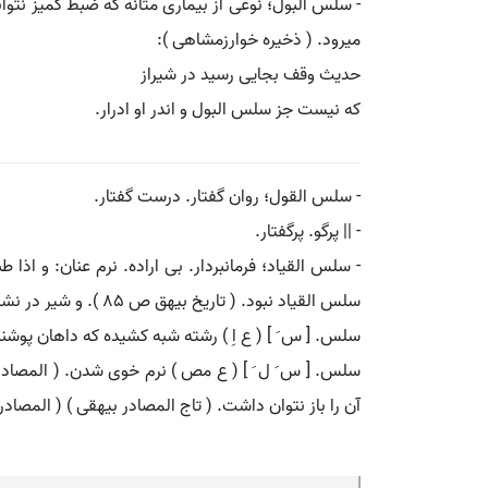
- سلس البول؛ نوعی از بیماری مثانه که ضبط کمیز نتوان
میرود. ( ذخیره خوارزمشاهی ):
حدیث وقف بجایی رسید در شیراز
که نیست جز سلس البول و اندر او ادرار.
- سلس القول؛ روان گفتار. درست گفتار.
- || پرگو. پرگفتار.
- سلس القیاد؛ فرمانبردار. بی اراده. نرم عنان: و اذا
سلس القیاد نبود. ( تاریخ بیهق ص 85 ). و شیر در نشیب و فراز از خوف جان سهل العنان و سلس القیاد او را منقاد می بود. ( سندبادنامه ص 219 ).
سلس. [ س َ ] ( ع اِ ) رشته شبه کشیده که داهان پوشند. |
سلس. [ س َ ل َ ] ( ع مص ) نرم خوی شدن. ( المصادر زوز
آن را باز نتوان داشت. ( تاج المصادر بیهقی ) ( المصادر 