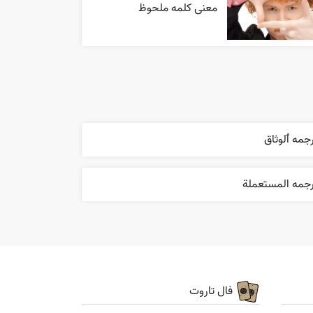
معنی کلمه ملحوظ
جمه ٱلوثاق
رجمه المستعملة
فال تاروت