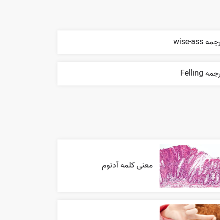
مه wise-ass
مه Felling
معنی کلمه آدنوم