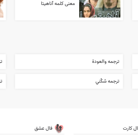
معنی کلمه آناهیتا
ترجمه والعودة
تر
ترجمه سُکْني
ت
ال کارت
فال عشق